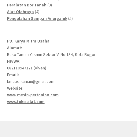
9
products
Peralatan Bor Tanah
9
4
products
Alat Olahraga
4
products
5
Pengolahan Sampah Anorganik
5
products
PD. Karya Mitra Usaha
Alamat:
Ruko Taman Yasmin Sektor VI No 134, Kota Bogor
HP/WA:
082110947171 (Alven)
Email:
kmupertanian@gmail.com
Website:
www.mesin-pertanian.com
www.toko-alat.com