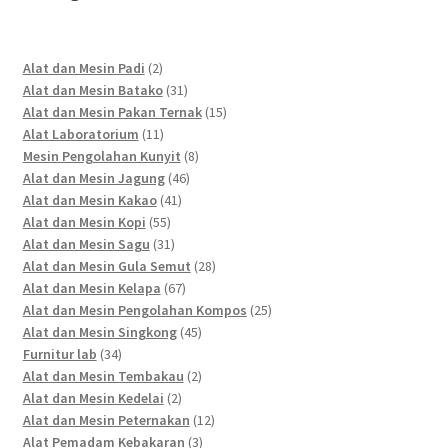
2
Alat dan Mesin Padi
2
products
31
Alat dan Mesin Batako
31
products
15
Alat dan Mesin Pakan Ternak
15
11
products
Alat Laboratorium
11
products
8
Mesin Pengolahan Kunyit
8
46
products
Alat dan Mesin Jagung
46
41
products
Alat dan Mesin Kakao
41
55
products
Alat dan Mesin Kopi
55
products
31
Alat dan Mesin Sagu
31
products
28
Alat dan Mesin Gula Semut
28
67
products
Alat dan Mesin Kelapa
67
products
25
Alat dan Mesin Pengolahan Kompos
25
45
products
Alat dan Mesin Singkong
45
34
products
Furnitur lab
34
products
2
Alat dan Mesin Tembakau
2
2
products
Alat dan Mesin Kedelai
2
products
12
Alat dan Mesin Peternakan
12
3
products
Alat Pemadam Kebakaran
3