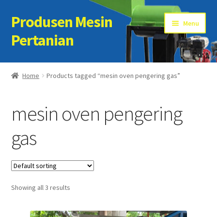
Produsen Mesin
Skip
Skip
Menu
to
to
Pertanian
navigation
content
Home
Home
Products tagged “mesin oven pengering gas”
Artikel
mesin oven pengering
Cart
gas
Checkout
Kontak Kami
Showing all 3 results
My account
Sample Page