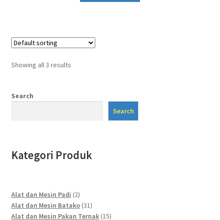
Showing all 3 results
Search
Search
Kategori Produk
2
Alat dan Mesin Padi
2
products
31
Alat dan Mesin Batako
31
products
15
Alat dan Mesin Pakan Ternak
15