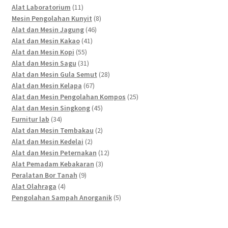
11
products
Alat Laboratorium
11
products
8
Mesin Pengolahan Kunyit
8
46
products
Alat dan Mesin Jagung
46
41
products
Alat dan Mesin Kakao
41
55
products
Alat dan Mesin Kopi
55
products
31
Alat dan Mesin Sagu
31
products
28
Alat dan Mesin Gula Semut
28
67
products
Alat dan Mesin Kelapa
67
products
25
Alat dan Mesin Pengolahan Kompos
25
45
products
Alat dan Mesin Singkong
45
34
products
Furnitur lab
34
products
2
Alat dan Mesin Tembakau
2
2
products
Alat dan Mesin Kedelai
2
products
12
Alat dan Mesin Peternakan
12
3
products
Alat Pemadam Kebakaran
3
9
products
Peralatan Bor Tanah
9
4
products
Alat Olahraga
4
products
5
Pengolahan Sampah Anorganik
5
products