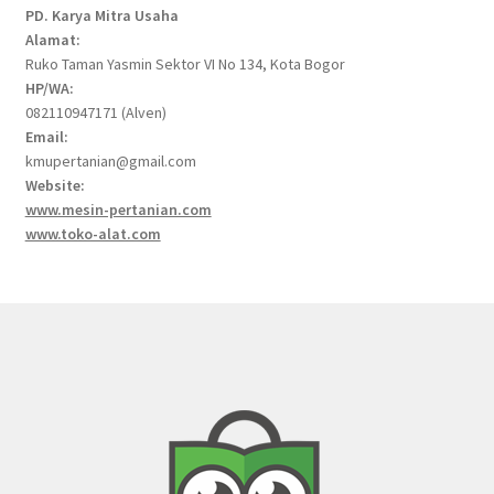
PD. Karya Mitra Usaha
Alamat:
Ruko Taman Yasmin Sektor VI No 134, Kota Bogor
HP/WA:
082110947171 (Alven)
Email:
kmupertanian@gmail.com
Website:
www.mesin-pertanian.com
www.toko-alat.com