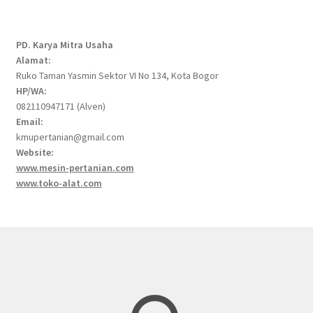
products
PD. Karya Mitra Usaha
Alamat:
Ruko Taman Yasmin Sektor VI No 134, Kota Bogor
HP/WA:
082110947171 (Alven)
Email:
kmupertanian@gmail.com
Website:
www.mesin-pertanian.com
www.toko-alat.com