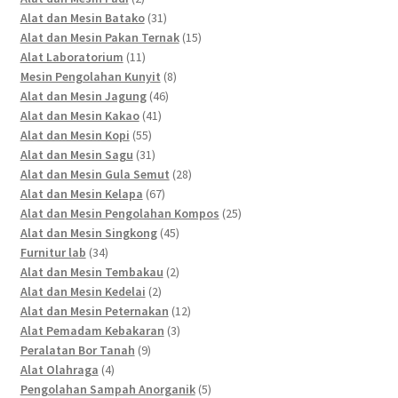
products
31
Alat dan Mesin Batako
31
products
15
Alat dan Mesin Pakan Ternak
15
11
products
Alat Laboratorium
11
products
8
Mesin Pengolahan Kunyit
8
46
products
Alat dan Mesin Jagung
46
41
products
Alat dan Mesin Kakao
41
55
products
Alat dan Mesin Kopi
55
products
31
Alat dan Mesin Sagu
31
products
28
Alat dan Mesin Gula Semut
28
67
products
Alat dan Mesin Kelapa
67
products
25
Alat dan Mesin Pengolahan Kompos
25
45
products
Alat dan Mesin Singkong
45
34
products
Furnitur lab
34
products
2
Alat dan Mesin Tembakau
2
2
products
Alat dan Mesin Kedelai
2
products
12
Alat dan Mesin Peternakan
12
3
products
Alat Pemadam Kebakaran
3
9
products
Peralatan Bor Tanah
9
4
products
Alat Olahraga
4
products
5
Pengolahan Sampah Anorganik
5