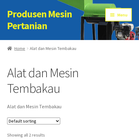
Produsen Mesin
Skip
Skip
Menu
to
to
Pertanian
navigation
content
Home
Home
Alat dan Mesin Tembakau
Artikel
Alat dan Mesin
Cart
Tembakau
Checkout
Kontak Kami
Alat dan Mesin Tembakau
My account
Showing all 2 results
Sample Page