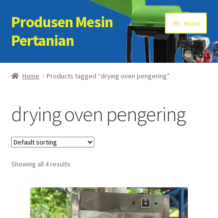
Produsen Mesin
Skip
Skip
Menu
to
to
Pertanian
navigation
content
Home
Home
Products tagged “drying oven pengering”
Artikel
drying oven pengering
Cart
Checkout
Showing all 4 results
Kontak Kami
My account
Sample Page