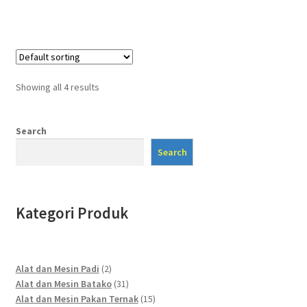
Showing all 4 results
Search
Search
Kategori Produk
2
Alat dan Mesin Padi
2
products
31
Alat dan Mesin Batako
31
products
15
Alat dan Mesin Pakan Ternak
15