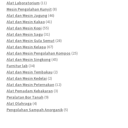
11
products
Alat Laboratorium
11
products
8
Mesin Pengolahan Kunyit
8
46
products
Alat dan Mesin Jagung
46
41
products
Alat dan Mesin Kakao
41
55
products
Alat dan Mesin Kopi
55
products
31
Alat dan Mesin Sagu
31
products
28
Alat dan Mesin Gula Semut
28
67
products
Alat dan Mesin Kelapa
67
products
25
Alat dan Mesin Pengolahan Kompos
25
45
products
Alat dan Mesin Singkong
45
34
products
Furnitur lab
34
products
2
Alat dan Mesin Tembakau
2
2
products
Alat dan Mesin Kedelai
2
products
12
Alat dan Mesin Peternakan
12
3
products
Alat Pemadam Kebakaran
3
9
products
Peralatan Bor Tanah
9
4
products
Alat Olahraga
4
products
5
Pengolahan Sampah Anorganik
5
products