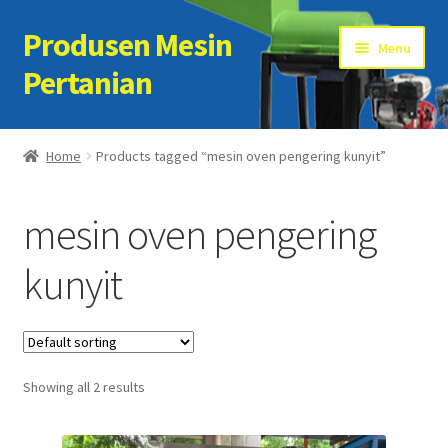
Produsen Mesin
Skip
Skip
Menu
to
to
Pertanian
navigation
content
Home
Home
Products tagged “mesin oven pengering kunyit”
Artikel
mesin oven pengering
Cart
kunyit
Checkout
Kontak Kami
Showing all 2 results
My account
Sample Page