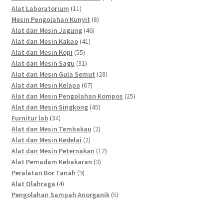
11
products
Alat Laboratorium
11
products
8
Mesin Pengolahan Kunyit
8
46
products
Alat dan Mesin Jagung
46
41
products
Alat dan Mesin Kakao
41
55
products
Alat dan Mesin Kopi
55
products
31
Alat dan Mesin Sagu
31
products
28
Alat dan Mesin Gula Semut
28
67
products
Alat dan Mesin Kelapa
67
products
25
Alat dan Mesin Pengolahan Kompos
25
45
products
Alat dan Mesin Singkong
45
34
products
Furnitur lab
34
products
2
Alat dan Mesin Tembakau
2
2
products
Alat dan Mesin Kedelai
2
products
12
Alat dan Mesin Peternakan
12
3
products
Alat Pemadam Kebakaran
3
9
products
Peralatan Bor Tanah
9
4
products
Alat Olahraga
4
products
5
Pengolahan Sampah Anorganik
5
products