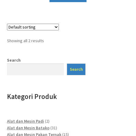
Showing all 2 results
Search
Search
Kategori Produk
2
Alat dan Mesin Padi
2
products
31
Alat dan Mesin Batako
31
products
15
Alat dan Mesin Pakan Ternak
15