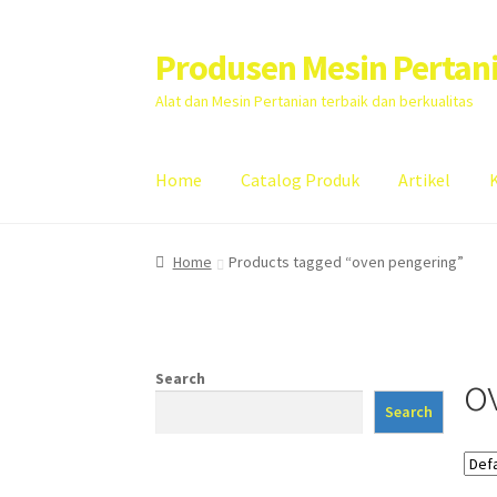
Produsen Mesin Pertan
Skip
Skip
to
to
Alat dan Mesin Pertanian terbaik dan berkualitas
navigation
content
Home
Catalog Produk
Artikel
Home
Artikel
Cart
Checkout
Kontak Kami
My
Home
Products tagged “oven pengering”
o
Search
Search