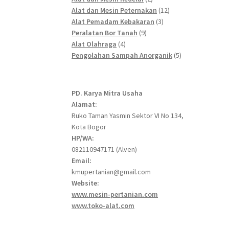
products
12
Alat dan Mesin Peternakan
12
3
products
Alat Pemadam Kebakaran
3
9
products
Peralatan Bor Tanah
9
4
products
Alat Olahraga
4
products
5
Pengolahan Sampah Anorganik
5
products
PD. Karya Mitra Usaha
Alamat:
Ruko Taman Yasmin Sektor VI No 134,
Kota Bogor
HP/WA:
082110947171 (Alven)
Email:
kmupertanian@gmail.com
Website:
www.mesin-pertanian.com
www.toko-alat.com