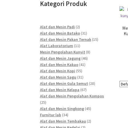
Kategori Produk
2
Alat dan Mesin Padi
2
Me
products
31
Alat dan Mesin Batako
31
Ku
products
15
Alat dan Mesin Pakan Ternak
15
11
products
Alat Laboratorium
11
products
8
Mesin Pengolahan Kunyit
8
46
products
Alat dan Mesin Jagung
46
41
products
Alat dan Mesin Kakao
41
55
products
Alat dan Mesin Kopi
55
products
31
Alat dan Mesin Sagu
31
products
28
Alat dan Mesin Gula Semut
28
67
products
Alat dan Mesin Kelapa
67
products
Alat dan Mesin Pengolahan Kompos
25
25
products
45
Alat dan Mesin Singkong
45
34
products
Furnitur lab
34
products
2
Alat dan Mesin Tembakau
2
2
products
Alat dan Mesin Kedelai
2