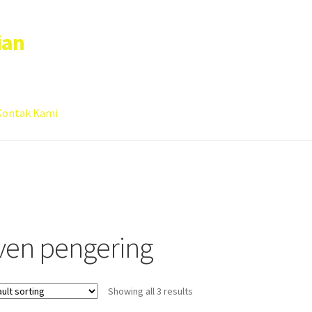
ian
Kontak Kami
 account
Sample Page
ven pengering
Showing all 3 results