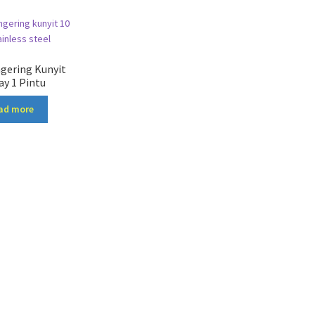
gering Kunyit
ay 1 Pintu
ad more