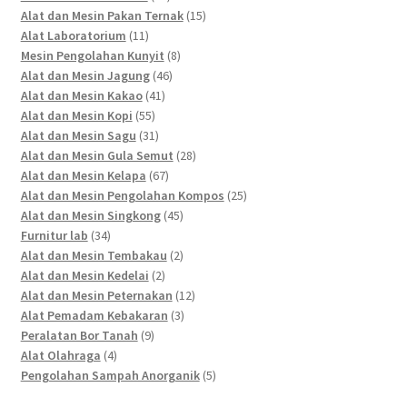
products
15
Alat dan Mesin Pakan Ternak
15
11
products
Alat Laboratorium
11
products
8
Mesin Pengolahan Kunyit
8
46
products
Alat dan Mesin Jagung
46
41
products
Alat dan Mesin Kakao
41
55
products
Alat dan Mesin Kopi
55
products
31
Alat dan Mesin Sagu
31
products
28
Alat dan Mesin Gula Semut
28
67
products
Alat dan Mesin Kelapa
67
products
25
Alat dan Mesin Pengolahan Kompos
25
45
products
Alat dan Mesin Singkong
45
34
products
Furnitur lab
34
products
2
Alat dan Mesin Tembakau
2
2
products
Alat dan Mesin Kedelai
2
products
12
Alat dan Mesin Peternakan
12
3
products
Alat Pemadam Kebakaran
3
9
products
Peralatan Bor Tanah
9
4
products
Alat Olahraga
4
products
5
Pengolahan Sampah Anorganik
5
products