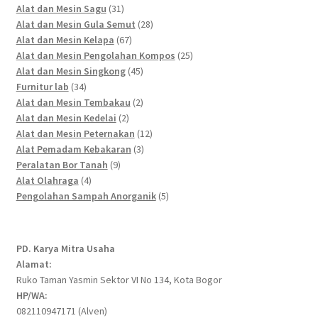
products
31
Alat dan Mesin Sagu
31
products
28
Alat dan Mesin Gula Semut
28
67
products
Alat dan Mesin Kelapa
67
products
25
Alat dan Mesin Pengolahan Kompos
25
45
products
Alat dan Mesin Singkong
45
34
products
Furnitur lab
34
products
2
Alat dan Mesin Tembakau
2
2
products
Alat dan Mesin Kedelai
2
products
12
Alat dan Mesin Peternakan
12
3
products
Alat Pemadam Kebakaran
3
9
products
Peralatan Bor Tanah
9
4
products
Alat Olahraga
4
products
5
Pengolahan Sampah Anorganik
5
products
PD. Karya Mitra Usaha
Alamat:
Ruko Taman Yasmin Sektor VI No 134, Kota Bogor
HP/WA:
082110947171 (Alven)