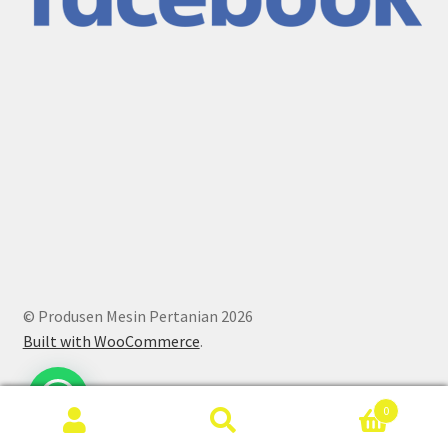
© Produsen Mesin Pertanian 2026
Built with WooCommerce
.
0
Search
Search