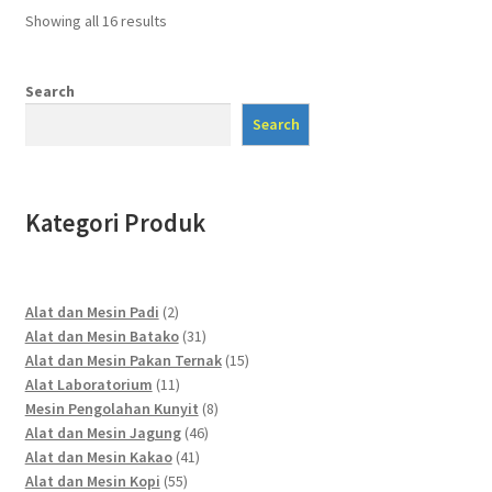
Showing all 16 results
Search
Search
Kategori Produk
2
Alat dan Mesin Padi
2
products
31
Alat dan Mesin Batako
31
products
15
Alat dan Mesin Pakan Ternak
15
11
products
Alat Laboratorium
11
products
8
Mesin Pengolahan Kunyit
8
46
products
Alat dan Mesin Jagung
46
41
products
Alat dan Mesin Kakao
41
55
products
Alat dan Mesin Kopi
55