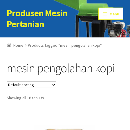
Produsen Mesin
Skip
Skip
Menu
to
to
Pertanian
navigation
content
Home
Home
Products tagged “mesin pengolahan kopi”
Artikel
mesin pengolahan kopi
Cart
Checkout
Showing all 16 results
Kontak Kami
My account
Sample Page