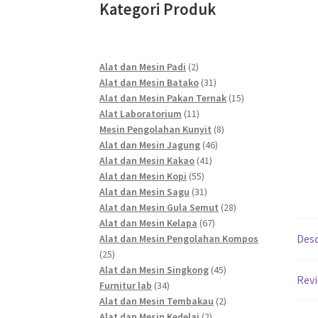
Kategori Produk
2
Alat dan Mesin Padi
2
products
31
Alat dan Mesin Batako
31
products
15
Alat dan Mesin Pakan Ternak
15
11
products
Alat Laboratorium
11
products
8
Mesin Pengolahan Kunyit
8
46
products
Alat dan Mesin Jagung
46
41
products
Alat dan Mesin Kakao
41
55
products
Alat dan Mesin Kopi
55
products
31
Alat dan Mesin Sagu
31
products
28
Alat dan Mesin Gula Semut
28
67
products
Alat dan Mesin Kelapa
67
products
Desc
Alat dan Mesin Pengolahan Kompos
25
25
products
45
Alat dan Mesin Singkong
45
Revi
34
products
Furnitur lab
34
products
2
Alat dan Mesin Tembakau
2
2
products
Alat dan Mesin Kedelai
2