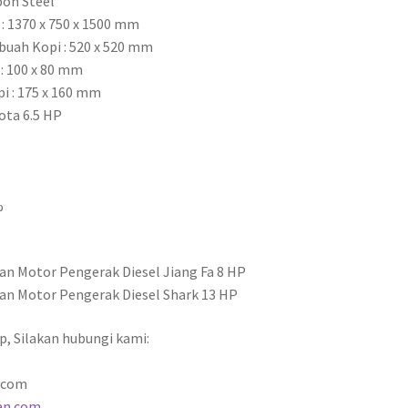
bon Steel
: 1370 x 750 x 1500 mm
uah Kopi : 520 x 520 mm
 : 100 x 80 mm
i : 175 x 160 mm
ota 6.5 HP
%
an Motor Pengerak Diesel Jiang Fa 8 HP
gan Motor Pengerak Diesel Shark 13 HP
p, Silakan hubungi kami:
.com
an.com