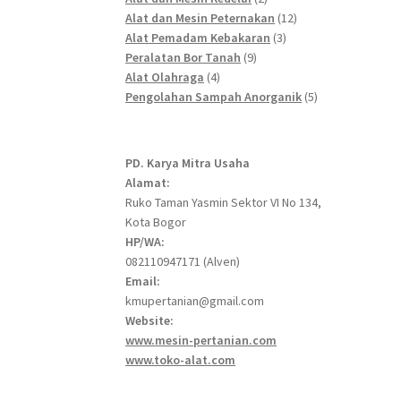
products
12
Alat dan Mesin Peternakan
12
3
products
Alat Pemadam Kebakaran
3
9
products
Peralatan Bor Tanah
9
4
products
Alat Olahraga
4
products
5
Pengolahan Sampah Anorganik
5
products
PD. Karya Mitra Usaha
Alamat:
Ruko Taman Yasmin Sektor VI No 134,
Kota Bogor
HP/WA:
082110947171 (Alven)
Email:
kmupertanian@gmail.com
Website:
www.mesin-pertanian.com
www.toko-alat.com