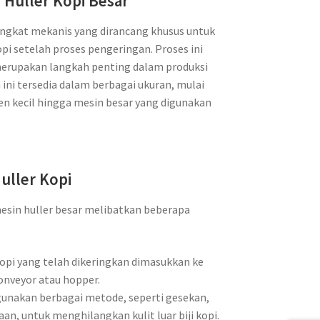
 Huller Kopi Besar
angkat mekanis yang dirancang khusus untuk
opi setelah proses pengeringan. Proses ini
 merupakan langkah penting dalam produksi
n ini tersedia dalam berbagai ukuran, mulai
en kecil hingga mesin besar yang digunakan
Huller Kopi
mesin huller besar melibatkan beberapa
kopi yang telah dikeringkan dimasukkan ke
onveyor atau hopper.
unakan berbagai metode, seperti gesekan,
n, untuk menghilangkan kulit luar biji kopi.