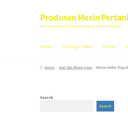
Produsen Mesin Pertan
Skip
Skip
to
to
Alat dan Mesin Pertanian terbaik dan berkualitas
navigation
content
Home
Catalog Produk
Artikel
Home
Artikel
Cart
Checkout
Kontak Kami
My
Home
Alat dan Mesin Kopi
Mesin Huller Kopi
Search
Search