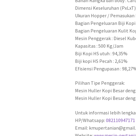
Bahan Rangka dan body : Car
Dimensi Keseluruhan (PxLxT) 
Ukuran Hopper / Pemasukan b
Bagian Pengeluaran Biji Kopi
Bagian Pengeluaran Kulit Kop
Mesin Penggerak : Diesel Kub
Kapasitas : 500 Kg/Jam
Biji Kopi HS utuh : 94,35%
Biji kopi HS Pecah : 2,61%
Efisiensi Pengupasan : 98,27
Pilihan Tipe Penggerak:
Mesin Huller Kopi Besar deng
Mesin Huller Kopi Besar den
Untuk informasi lebih lengka
HP/Whatsapp:
082110947171
Email: kmupertanian@gmail
Website:
www.mesin-pertani