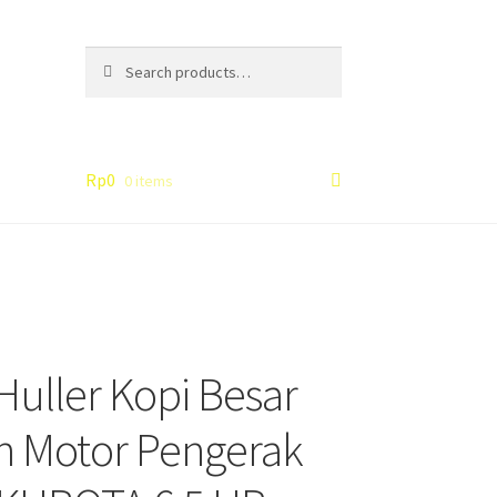
Search
Search
for:
Rp
0
0 items
Huller Kopi Besar
n Motor Pengerak