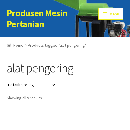
Produsen Mesin
Skip
Skip
Menu
to
to
Pertanian
navigation
content
Home
Home
Products tagged “alat pengering”
Artikel
alat pengering
Cart
Checkout
Showing all 9 results
Kontak Kami
My account
Sample Page