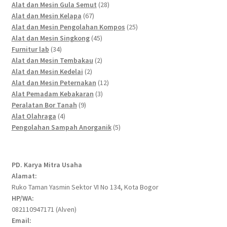
products
28
Alat dan Mesin Gula Semut
28
67
products
Alat dan Mesin Kelapa
67
products
25
Alat dan Mesin Pengolahan Kompos
25
45
products
Alat dan Mesin Singkong
45
34
products
Furnitur lab
34
products
2
Alat dan Mesin Tembakau
2
2
products
Alat dan Mesin Kedelai
2
products
12
Alat dan Mesin Peternakan
12
3
products
Alat Pemadam Kebakaran
3
9
products
Peralatan Bor Tanah
9
4
products
Alat Olahraga
4
products
5
Pengolahan Sampah Anorganik
5
products
PD. Karya Mitra Usaha
Alamat:
Ruko Taman Yasmin Sektor VI No 134, Kota Bogor
HP/WA:
082110947171 (Alven)
Email: