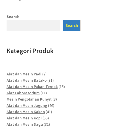
Search
Search
Kategori Produk
2
Alat dan Mesin Padi
2
products
31
Alat dan Mesin Batako
31
products
15
Alat dan Mesin Pakan Ternak
15
11
products
Alat Laboratorium
11
products
8
Mesin Pengolahan Kunyit
8
46
products
Alat dan Mesin Jagung
46
41
products
Alat dan Mesin Kakao
41
55
products
Alat dan Mesin Kopi
55
products
31
Alat dan Mesin Sagu
31