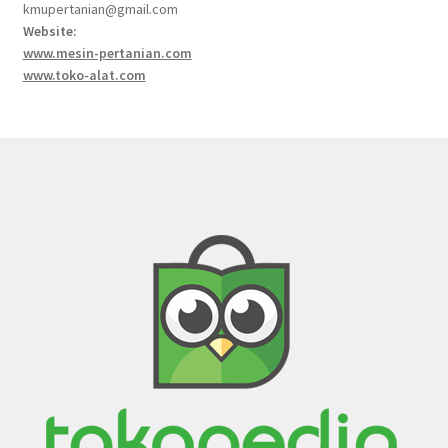
kmupertanian@gmail.com
Website:
www.mesin-pertanian.com
www.toko-alat.com