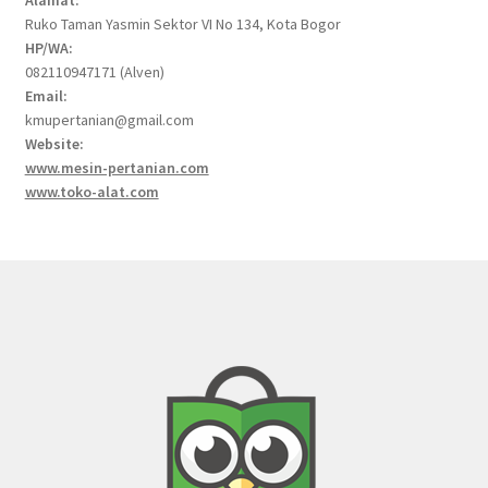
Alamat:
Ruko Taman Yasmin Sektor VI No 134, Kota Bogor
HP/WA:
082110947171 (Alven)
Email:
kmupertanian@gmail.com
Website:
www.mesin-pertanian.com
www.toko-alat.com