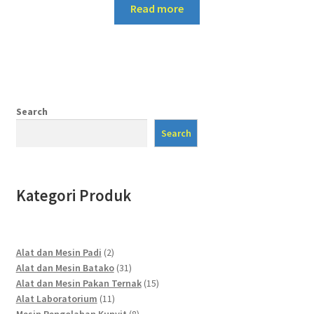
Read more
Search
Search
Kategori Produk
2
Alat dan Mesin Padi
2
products
31
Alat dan Mesin Batako
31
products
15
Alat dan Mesin Pakan Ternak
15
11
products
Alat Laboratorium
11
products
8