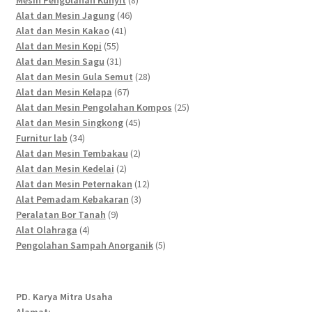
Mesin Pengolahan Kunyit
8
46
products
Alat dan Mesin Jagung
46
41
products
Alat dan Mesin Kakao
41
55
products
Alat dan Mesin Kopi
55
products
31
Alat dan Mesin Sagu
31
products
28
Alat dan Mesin Gula Semut
28
67
products
Alat dan Mesin Kelapa
67
products
25
Alat dan Mesin Pengolahan Kompos
25
45
products
Alat dan Mesin Singkong
45
34
products
Furnitur lab
34
products
2
Alat dan Mesin Tembakau
2
2
products
Alat dan Mesin Kedelai
2
products
12
Alat dan Mesin Peternakan
12
3
products
Alat Pemadam Kebakaran
3
9
products
Peralatan Bor Tanah
9
4
products
Alat Olahraga
4
products
5
Pengolahan Sampah Anorganik
5
products
PD. Karya Mitra Usaha