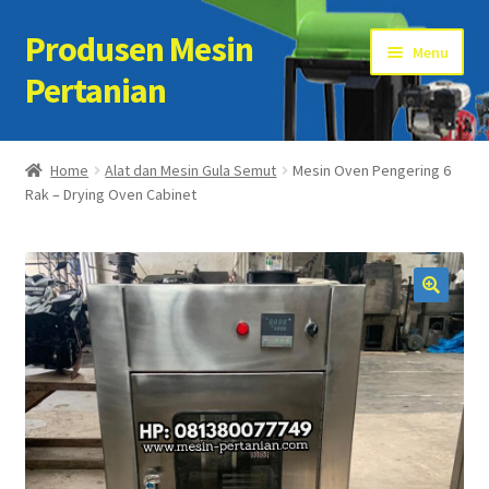
Produsen Mesin
Skip
Skip
Menu
to
to
Pertanian
navigation
content
Home
Home
Alat dan Mesin Gula Semut
Mesin Oven Pengering 6
Rak – Drying Oven Cabinet
Artikel
Cart
Checkout
Kontak Kami
My account
Sample Page