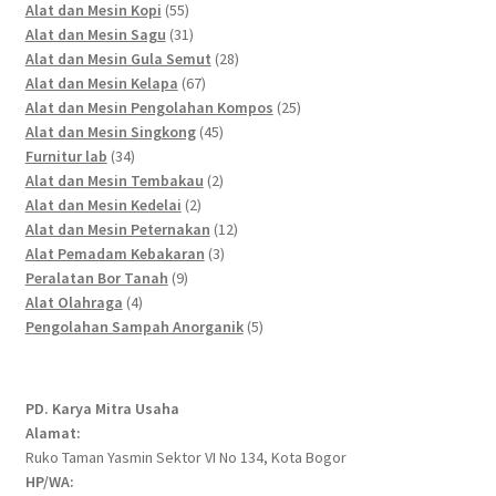
55
products
Alat dan Mesin Kopi
55
products
31
Alat dan Mesin Sagu
31
products
28
Alat dan Mesin Gula Semut
28
67
products
Alat dan Mesin Kelapa
67
products
25
Alat dan Mesin Pengolahan Kompos
25
45
products
Alat dan Mesin Singkong
45
34
products
Furnitur lab
34
products
2
Alat dan Mesin Tembakau
2
2
products
Alat dan Mesin Kedelai
2
products
12
Alat dan Mesin Peternakan
12
3
products
Alat Pemadam Kebakaran
3
9
products
Peralatan Bor Tanah
9
4
products
Alat Olahraga
4
products
5
Pengolahan Sampah Anorganik
5
products
PD. Karya Mitra Usaha
Alamat:
Ruko Taman Yasmin Sektor VI No 134, Kota Bogor
HP/WA: