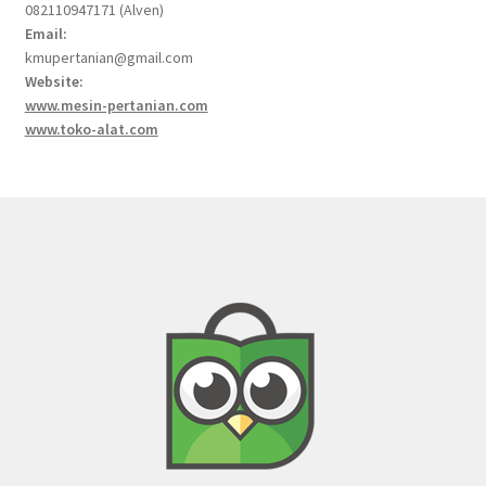
082110947171 (Alven)
Email:
kmupertanian@gmail.com
Website:
www.mesin-pertanian.com
www.toko-alat.com