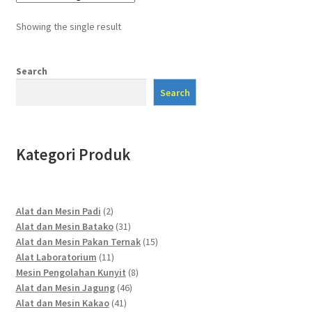
Showing the single result
Search
Search
Kategori Produk
2
Alat dan Mesin Padi
2
products
31
Alat dan Mesin Batako
31
products
15
Alat dan Mesin Pakan Ternak
15
11
products
Alat Laboratorium
11
products
8
Mesin Pengolahan Kunyit
8
46
products
Alat dan Mesin Jagung
46
41
products
Alat dan Mesin Kakao
41