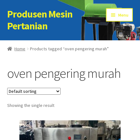
Produsen Mesin
Skip
Skip
Menu
to
to
Pertanian
navigation
content
Home
Home
Products tagged “oven pengering murah”
Artikel
oven pengering murah
Cart
Checkout
Showing the single result
Kontak Kami
My account
Sample Page