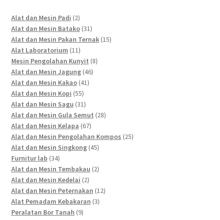
2
Alat dan Mesin Padi
2
products
31
Alat dan Mesin Batako
31
products
15
Alat dan Mesin Pakan Ternak
15
11
products
Alat Laboratorium
11
products
8
Mesin Pengolahan Kunyit
8
46
products
Alat dan Mesin Jagung
46
41
products
Alat dan Mesin Kakao
41
55
products
Alat dan Mesin Kopi
55
products
31
Alat dan Mesin Sagu
31
products
28
Alat dan Mesin Gula Semut
28
67
products
Alat dan Mesin Kelapa
67
products
25
Alat dan Mesin Pengolahan Kompos
25
45
products
Alat dan Mesin Singkong
45
34
products
Furnitur lab
34
products
2
Alat dan Mesin Tembakau
2
2
products
Alat dan Mesin Kedelai
2
products
12
Alat dan Mesin Peternakan
12
3
products
Alat Pemadam Kebakaran
3
9
products
Peralatan Bor Tanah
9