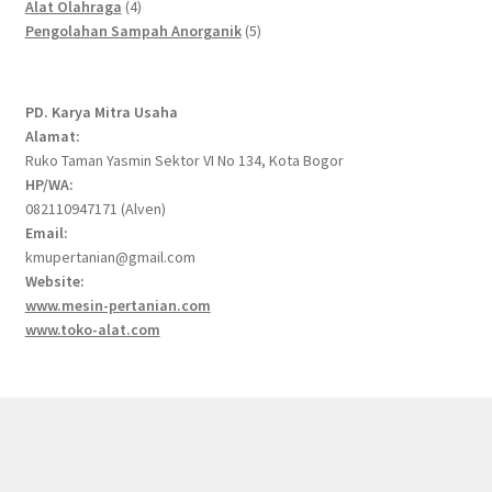
4
products
Alat Olahraga
4
products
5
Pengolahan Sampah Anorganik
5
products
PD. Karya Mitra Usaha
Alamat:
Ruko Taman Yasmin Sektor VI No 134, Kota Bogor
HP/WA:
082110947171 (Alven)
Email:
kmupertanian@gmail.com
Website:
www.mesin-pertanian.com
www.toko-alat.com