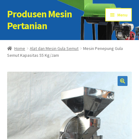
Produsen Mesin
Skip
Skip
Menu
to
to
Pertanian
navigation
content
Home
Home
Alat dan Mesin Gula Semut
Mesin Penepung Gula
Semut Kapasitas 55 Kg/Jam
Artikel
Cart
Checkout
Kontak Kami
My account
Sample Page