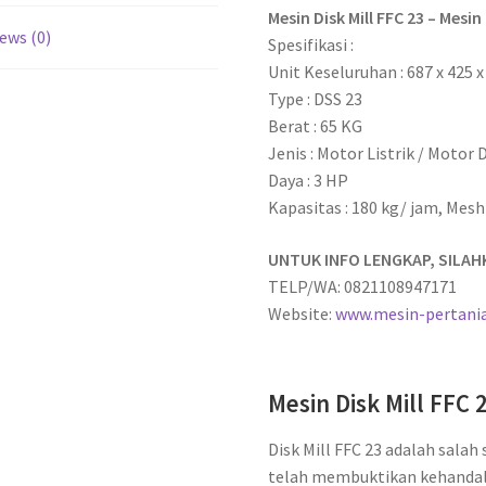
Mesin Disk Mill FFC 23 – Mes
ews (0)
Spesifikasi :
Unit Keseluruhan : 687 x 425
Type : DSS 23
Berat : 65 KG
Jenis : Motor Listrik / Motor 
Daya : 3 HP
Kapasitas : 180 kg/ jam, Mes
UNTUK INFO LENGKAP, SILAH
TELP/WA: 0821108947171
Website:
www.mesin-pertani
Mesin Disk Mill FFC
Disk Mill FFC 23 adalah sala
telah membuktikan kehandala