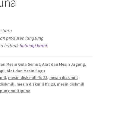
una
n baru
an produsen langsung
a terbaik
hubungi kami.
dan Mesin Gula Semut
,
Alat dan Mesin Jagung
,
opi
,
Alat dan Mesin Sagu
mill
,
mesin disk mill ffc 23
,
mesin disk mill
diskmill
,
mesin diskmill ffc 23
,
mesin diskmill
epung multiguna