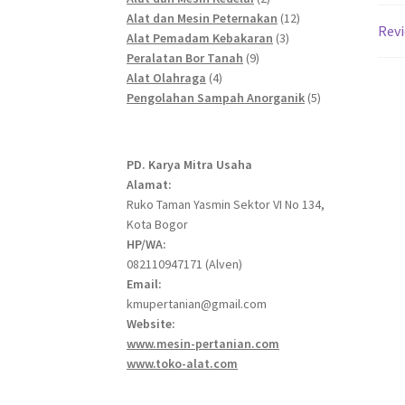
products
12
Alat dan Mesin Peternakan
12
Revi
3
products
Alat Pemadam Kebakaran
3
9
products
Peralatan Bor Tanah
9
4
products
Alat Olahraga
4
products
5
Pengolahan Sampah Anorganik
5
products
PD. Karya Mitra Usaha
Alamat:
Ruko Taman Yasmin Sektor VI No 134,
Kota Bogor
HP/WA:
082110947171 (Alven)
Email:
kmupertanian@gmail.com
Website:
www.mesin-pertanian.com
www.toko-alat.com