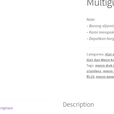
Multig
Note:
– Barang dijami
– Kami merupak
– Dapatkan harg
Categories:
Alat 
Alat dan Mesin K
Tags:
mesin disk 
stainless
,
mesin 
ffc23
,
mesin pen
Description
ription