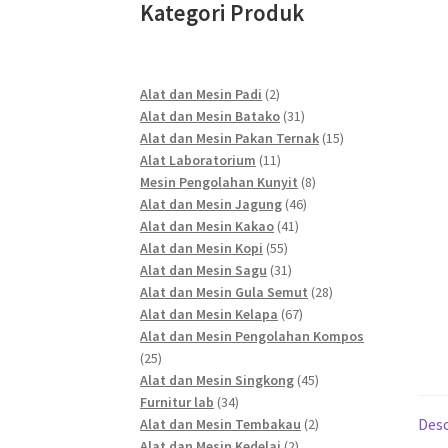
Kategori Produk
2
Alat dan Mesin Padi
2
products
31
Alat dan Mesin Batako
31
products
15
Alat dan Mesin Pakan Ternak
15
11
products
Alat Laboratorium
11
products
8
Mesin Pengolahan Kunyit
8
46
products
Alat dan Mesin Jagung
46
41
products
Alat dan Mesin Kakao
41
55
products
Alat dan Mesin Kopi
55
products
31
Alat dan Mesin Sagu
31
products
28
Alat dan Mesin Gula Semut
28
67
products
Alat dan Mesin Kelapa
67
products
Alat dan Mesin Pengolahan Kompos
25
25
products
45
Alat dan Mesin Singkong
45
34
products
Furnitur lab
34
products
2
Desc
Alat dan Mesin Tembakau
2
2
products
Alat dan Mesin Kedelai
2