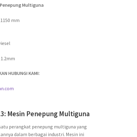
in Penepung Multiguna
 x 1150 mm
Diesel
h 1.2mm
KAN HUBUNGI KAMI:
an.com
 23: Mesin Penepung Multiguna
h satu perangkat penepung multiguna yang
nnya dalam berbagai industri. Mesin ini