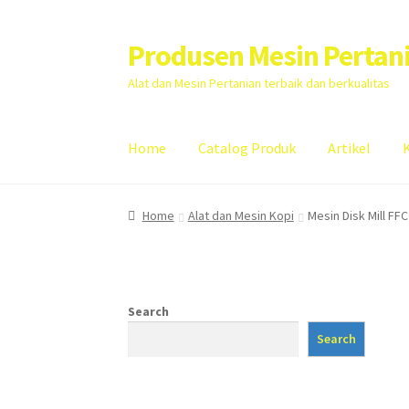
Produsen Mesin Pertan
Skip
Skip
to
to
Alat dan Mesin Pertanian terbaik dan berkualitas
navigation
content
Home
Catalog Produk
Artikel
Home
Artikel
Cart
Checkout
Kontak Kami
My
Home
Alat dan Mesin Kopi
Mesin Disk Mill FF
Search
Search