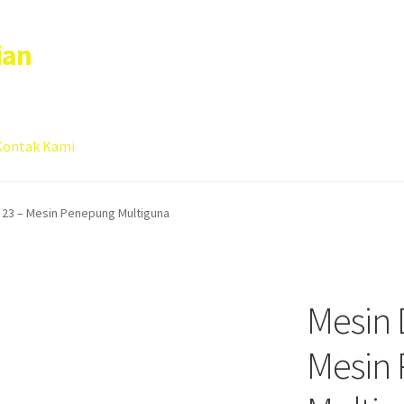
ian
Kontak Kami
 account
Sample Page
C 23 – Mesin Penepung Multiguna
Mesin D
Mesin