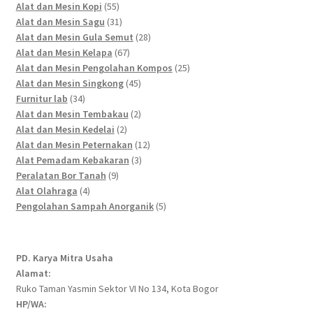
55
products
Alat dan Mesin Kopi
55
products
31
Alat dan Mesin Sagu
31
products
28
Alat dan Mesin Gula Semut
28
67
products
Alat dan Mesin Kelapa
67
products
25
Alat dan Mesin Pengolahan Kompos
25
45
products
Alat dan Mesin Singkong
45
34
products
Furnitur lab
34
products
2
Alat dan Mesin Tembakau
2
2
products
Alat dan Mesin Kedelai
2
products
12
Alat dan Mesin Peternakan
12
3
products
Alat Pemadam Kebakaran
3
9
products
Peralatan Bor Tanah
9
4
products
Alat Olahraga
4
products
5
Pengolahan Sampah Anorganik
5
products
PD. Karya Mitra Usaha
Alamat:
Ruko Taman Yasmin Sektor VI No 134, Kota Bogor
HP/WA: