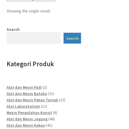
Showing the single result
Search
Search
Kategori Produk
2
Alat dan Mesin Padi
2
products
31
Alat dan Mesin Batako
31
products
15
Alat dan Mesin Pakan Ternak
15
11
products
Alat Laboratorium
11
products
8
Mesin Pengolahan Kunyit
8
46
products
Alat dan Mesin Jagung
46
41
products
Alat dan Mesin Kakao
41