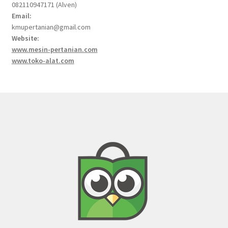
082110947171 (Alven)
Email:
kmupertanian@gmail.com
Website:
www.mesin-pertanian.com
www.toko-alat.com