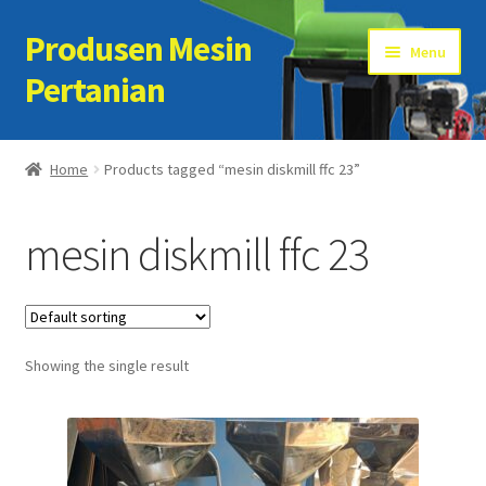
Produsen Mesin
Skip
Skip
Menu
to
to
Pertanian
navigation
content
Home
Home
Products tagged “mesin diskmill ffc 23”
Artikel
mesin diskmill ffc 23
Cart
Checkout
Showing the single result
Kontak Kami
My account
Sample Page