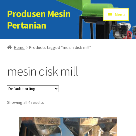
Produsen Mesin
Skip
Skip
Menu
to
to
Pertanian
navigation
content
Home
Home
Products tagged “mesin disk mill”
Artikel
mesin disk mill
Cart
Checkout
Showing all 4 results
Kontak Kami
My account
Sample Page