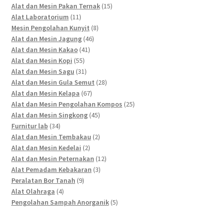
products
15
Alat dan Mesin Pakan Ternak
15
11
products
Alat Laboratorium
11
products
8
Mesin Pengolahan Kunyit
8
46
products
Alat dan Mesin Jagung
46
41
products
Alat dan Mesin Kakao
41
55
products
Alat dan Mesin Kopi
55
products
31
Alat dan Mesin Sagu
31
products
28
Alat dan Mesin Gula Semut
28
67
products
Alat dan Mesin Kelapa
67
products
25
Alat dan Mesin Pengolahan Kompos
25
45
products
Alat dan Mesin Singkong
45
34
products
Furnitur lab
34
products
2
Alat dan Mesin Tembakau
2
2
products
Alat dan Mesin Kedelai
2
products
12
Alat dan Mesin Peternakan
12
3
products
Alat Pemadam Kebakaran
3
9
products
Peralatan Bor Tanah
9
4
products
Alat Olahraga
4
products
5
Pengolahan Sampah Anorganik
5
products