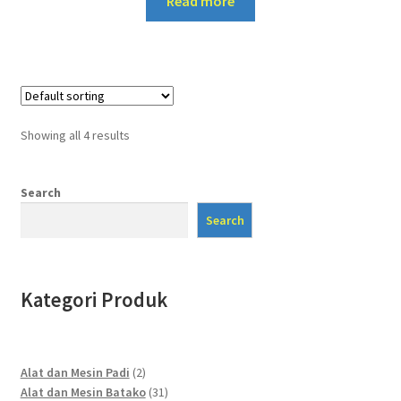
Read more
Showing all 4 results
Search
Search
Kategori Produk
2
Alat dan Mesin Padi
2
products
31
Alat dan Mesin Batako
31