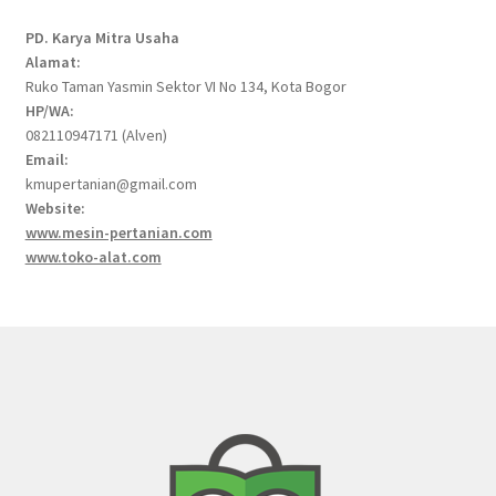
PD. Karya Mitra Usaha
Alamat:
Ruko Taman Yasmin Sektor VI No 134, Kota Bogor
HP/WA:
082110947171 (Alven)
Email:
kmupertanian@gmail.com
Website:
www.mesin-pertanian.com
www.toko-alat.com