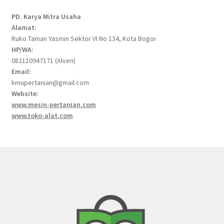
PD. Karya Mitra Usaha
Alamat:
Ruko Taman Yasmin Sektor VI No 134, Kota Bogor
HP/WA:
082110947171 (Alven)
Email:
kmupertanian@gmail.com
Website:
www.mesin-pertanian.com
www.toko-alat.com