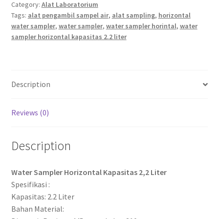
Category:
Alat Laboratorium
Tags:
alat pengambil sampel air
,
alat sampling
,
horizontal
water sampler
,
water sampler
,
water sampler horintal
,
water
sampler horizontal kapasitas 2.2 liter
Description
Reviews (0)
Description
Water Sampler Horizontal Kapasitas 2,2 Liter
Spesifikasi :
Kapasitas: 2.2 Liter
Bahan Material: