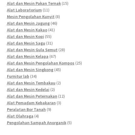
products
15
Alat dan Mesin Pakan Ternak
15
11
products
Alat Laboratorium
11
products
8
Mesin Pengolahan Kunyit
8
46
products
Alat dan Mesin Jagung
46
41
products
Alat dan Mesin Kakao
41
55
products
Alat dan Mesin Kopi
55
products
31
Alat dan Mesin Sagu
31
products
28
Alat dan Mesin Gula Semut
28
67
products
Alat dan Mesin Kelapa
67
products
25
Alat dan Mesin Pengolahan Kompos
25
45
products
Alat dan Mesin Singkong
45
34
products
Furnitur lab
34
products
2
Alat dan Mesin Tembakau
2
2
products
Alat dan Mesin Kedelai
2
products
12
Alat dan Mesin Peternakan
12
3
products
Alat Pemadam Kebakaran
3
9
products
Peralatan Bor Tanah
9
4
products
Alat Olahraga
4
products
5
Pengolahan Sampah Anorganik
5
products