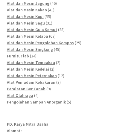
46
products
Alat dan Mesin Jagung
46
41
products
Alat dan Mesin Kakao
41
55
products
Alat dan Mesin Kopi
55
products
31
Alat dan Mesin Sagu
31
products
28
Alat dan Mesin Gula Semut
28
67
products
Alat dan Mesin Kelapa
67
products
25
Alat dan Mesin Pengolahan Kompos
25
45
products
Alat dan Mesin Singkong
45
34
products
Furnitur lab
34
products
2
Alat dan Mesin Tembakau
2
2
products
Alat dan Mesin Kedelai
2
products
12
Alat dan Mesin Peternakan
12
3
products
Alat Pemadam Kebakaran
3
9
products
Peralatan Bor Tanah
9
4
products
Alat Olahraga
4
products
5
Pengolahan Sampah Anorganik
5
products
PD. Karya Mitra Usaha
Alamat: