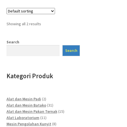
Showing all 2 results
Search
Search
Kategori Produk
2
Alat dan Mesin Padi
2
products
31
Alat dan Mesin Batako
31
products
15
Alat dan Mesin Pakan Ternak
15
11
products
Alat Laboratorium
11
products
8
Mesin Pengolahan Kunyit
8