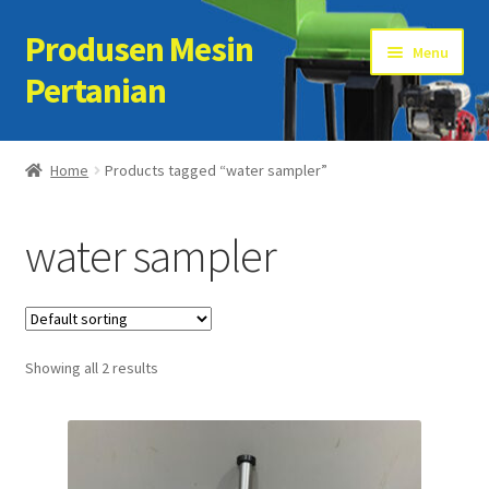
Produsen Mesin
Skip
Skip
Menu
to
to
Pertanian
navigation
content
Home
Home
Products tagged “water sampler”
Artikel
water sampler
Cart
Checkout
Showing all 2 results
Kontak Kami
My account
Sample Page