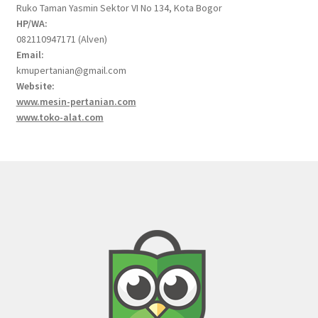
Ruko Taman Yasmin Sektor VI No 134, Kota Bogor
HP/WA:
082110947171 (Alven)
Email:
kmupertanian@gmail.com
Website:
www.mesin-pertanian.com
www.toko-alat.com