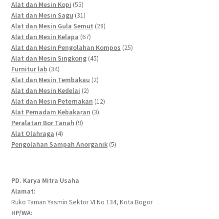
55
products
Alat dan Mesin Kopi
55
products
31
Alat dan Mesin Sagu
31
products
28
Alat dan Mesin Gula Semut
28
67
products
Alat dan Mesin Kelapa
67
products
25
Alat dan Mesin Pengolahan Kompos
25
45
products
Alat dan Mesin Singkong
45
34
products
Furnitur lab
34
products
2
Alat dan Mesin Tembakau
2
2
products
Alat dan Mesin Kedelai
2
products
12
Alat dan Mesin Peternakan
12
3
products
Alat Pemadam Kebakaran
3
9
products
Peralatan Bor Tanah
9
4
products
Alat Olahraga
4
products
5
Pengolahan Sampah Anorganik
5
products
PD. Karya Mitra Usaha
Alamat:
Ruko Taman Yasmin Sektor VI No 134, Kota Bogor
HP/WA: