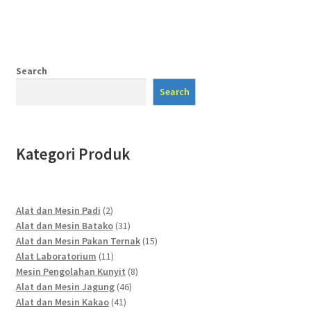
Search
Search
Kategori Produk
2
Alat dan Mesin Padi
2
products
31
Alat dan Mesin Batako
31
products
15
Alat dan Mesin Pakan Ternak
15
11
products
Alat Laboratorium
11
products
8
Mesin Pengolahan Kunyit
8
46
products
Alat dan Mesin Jagung
46
41
products
Alat dan Mesin Kakao
41