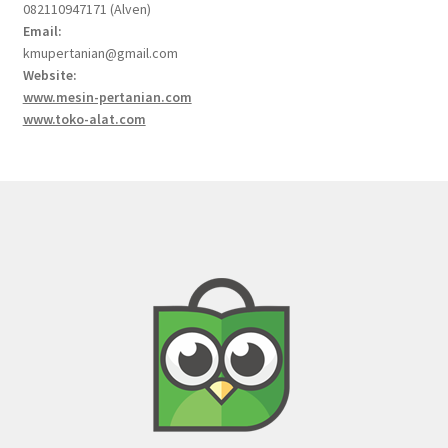
082110947171 (Alven)
Email:
kmupertanian@gmail.com
Website:
www.mesin-pertanian.com
www.toko-alat.com