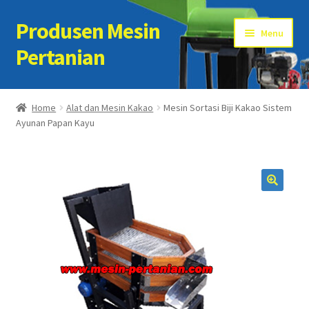
Produsen Mesin
Skip
Skip
Menu
to
to
Pertanian
navigation
content
Home
Home
Alat dan Mesin Kakao
Mesin Sortasi Biji Kakao Sistem
Ayunan Papan Kayu
Artikel
Cart
Checkout
Kontak Kami
My account
Sample Page