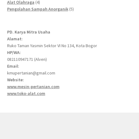
4
products
Alat Olahraga
4
products
5
Pengolahan Sampah Anorganik
5
products
PD. Karya Mitra Usaha
Alamat:
Ruko Taman Yasmin Sektor VI No 134, Kota Bogor
HP/WA:
082110947171 (Alven)
Email:
kmupertanian@gmail.com
Website:
www.mesin-pertanian.com
www.toko-alat.com