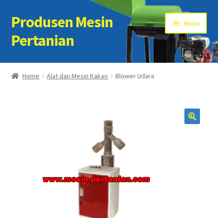
Produsen Mesin
Skip
Skip
Menu
to
to
Pertanian
navigation
content
Home
Home
Alat dan Mesin Kakao
Blower Udara
Artikel
Cart
Checkout
Kontak Kami
My account
Sample Page