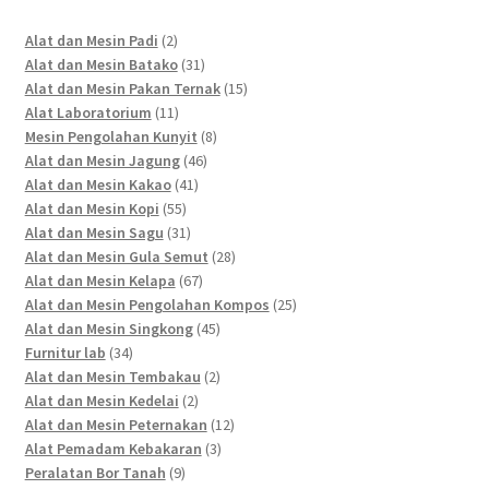
2
Alat dan Mesin Padi
2
products
31
Alat dan Mesin Batako
31
products
15
Alat dan Mesin Pakan Ternak
15
11
products
Alat Laboratorium
11
products
8
Mesin Pengolahan Kunyit
8
46
products
Alat dan Mesin Jagung
46
41
products
Alat dan Mesin Kakao
41
55
products
Alat dan Mesin Kopi
55
products
31
Alat dan Mesin Sagu
31
products
28
Alat dan Mesin Gula Semut
28
67
products
Alat dan Mesin Kelapa
67
products
25
Alat dan Mesin Pengolahan Kompos
25
45
products
Alat dan Mesin Singkong
45
34
products
Furnitur lab
34
products
2
Alat dan Mesin Tembakau
2
2
products
Alat dan Mesin Kedelai
2
products
12
Alat dan Mesin Peternakan
12
3
products
Alat Pemadam Kebakaran
3
9
products
Peralatan Bor Tanah
9