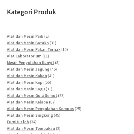
Kategori Produk
2
Alat dan Mesin Padi
2
products
31
Alat dan Mesin Batako
31
products
15
Alat dan Mesin Pakan Ternak
15
11
products
Alat Laboratorium
11
products
8
Mesin Pengolahan Kunyit
8
46
products
Alat dan Mesin Jagung
46
41
products
Alat dan Mesin Kakao
41
55
products
Alat dan Mesin Kopi
55
products
31
Alat dan Mesin Sagu
31
products
28
Alat dan Mesin Gula Semut
28
67
products
Alat dan Mesin Kelapa
67
products
25
Alat dan Mesin Pengolahan Kompos
25
45
products
Alat dan Mesin Singkong
45
34
products
Furnitur lab
34
products
2
Alat dan Mesin Tembakau
2