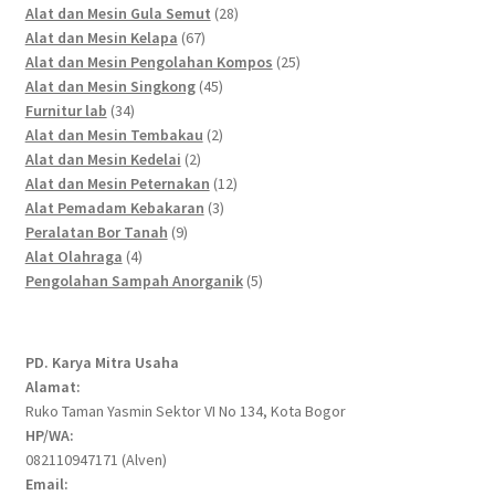
products
28
Alat dan Mesin Gula Semut
28
67
products
Alat dan Mesin Kelapa
67
products
25
Alat dan Mesin Pengolahan Kompos
25
45
products
Alat dan Mesin Singkong
45
34
products
Furnitur lab
34
products
2
Alat dan Mesin Tembakau
2
2
products
Alat dan Mesin Kedelai
2
products
12
Alat dan Mesin Peternakan
12
3
products
Alat Pemadam Kebakaran
3
9
products
Peralatan Bor Tanah
9
4
products
Alat Olahraga
4
products
5
Pengolahan Sampah Anorganik
5
products
PD. Karya Mitra Usaha
Alamat:
Ruko Taman Yasmin Sektor VI No 134, Kota Bogor
HP/WA:
082110947171 (Alven)
Email: