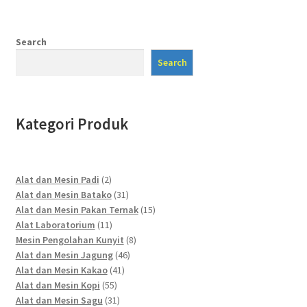
Search
Search
Kategori Produk
2
Alat dan Mesin Padi
2
products
31
Alat dan Mesin Batako
31
products
15
Alat dan Mesin Pakan Ternak
15
11
products
Alat Laboratorium
11
products
8
Mesin Pengolahan Kunyit
8
46
products
Alat dan Mesin Jagung
46
41
products
Alat dan Mesin Kakao
41
55
products
Alat dan Mesin Kopi
55
products
31
Alat dan Mesin Sagu
31