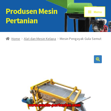
Produsen Mesin
Skip
Skip
Menu
to
to
Pertanian
navigation
content
Home
Home
Alat dan Mesin Kelapa
Mesin Pengayak Gula Semut
Artikel
Cart
Checkout
Kontak Kami
My account
Sample Page