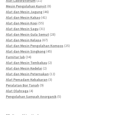
11
products
Alat Laboratorium
11
products
8
Mesin Pengolahan Kunyit
8
46
products
Alat dan Mesin Jagung
46
41
products
Alat dan Mesin Kakao
41
55
products
Alat dan Mesin Kopi
55
products
31
Alat dan Mesin Sagu
31
products
28
Alat dan Mesin Gula Semut
28
67
products
Alat dan Mesin Kelapa
67
products
25
Alat dan Mesin Pengolahan Kompos
25
45
products
Alat dan Mesin Singkong
45
34
products
Furnitur lab
34
products
2
Alat dan Mesin Tembakau
2
2
products
Alat dan Mesin Kedelai
2
products
12
Alat dan Mesin Peternakan
12
3
products
Alat Pemadam Kebakaran
3
9
products
Peralatan Bor Tanah
9
4
products
Alat Olahraga
4
products
5
Pengolahan Sampah Anorganik
5
products