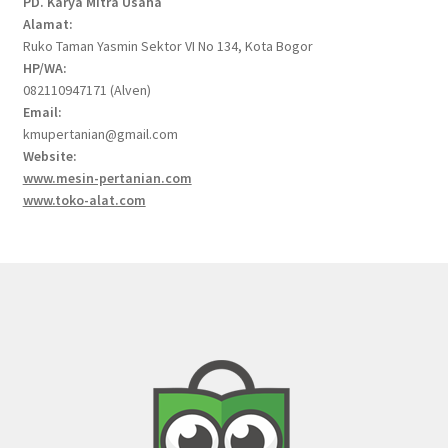
PD. Karya Mitra Usaha
Alamat:
Ruko Taman Yasmin Sektor VI No 134, Kota Bogor
HP/WA:
082110947171 (Alven)
Email:
kmupertanian@gmail.com
Website:
www.mesin-pertanian.com
www.toko-alat.com