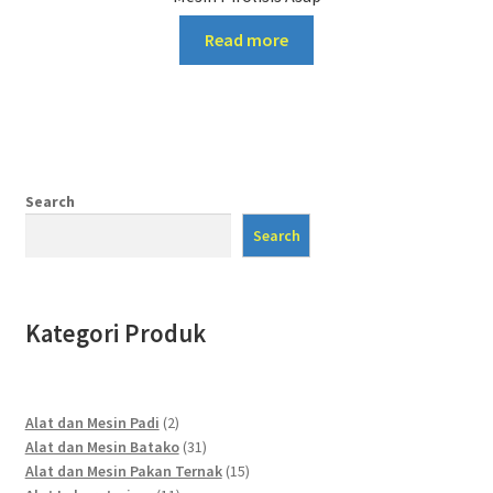
Read more
Search
Search
Kategori Produk
2
Alat dan Mesin Padi
2
products
31
Alat dan Mesin Batako
31
products
15
Alat dan Mesin Pakan Ternak
15