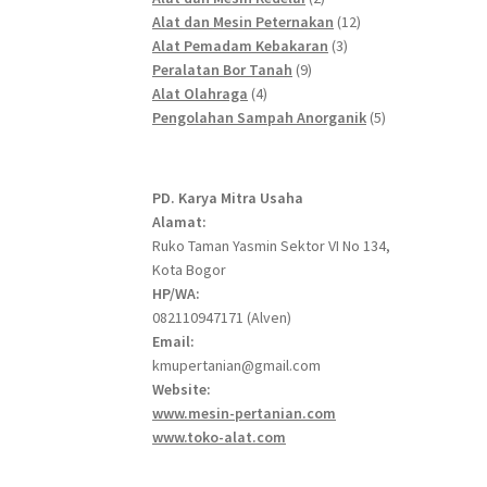
products
12
Alat dan Mesin Peternakan
12
3
products
Alat Pemadam Kebakaran
3
9
products
Peralatan Bor Tanah
9
4
products
Alat Olahraga
4
products
5
Pengolahan Sampah Anorganik
5
products
PD. Karya Mitra Usaha
Alamat:
Ruko Taman Yasmin Sektor VI No 134,
Kota Bogor
HP/WA:
082110947171 (Alven)
Email:
kmupertanian@gmail.com
Website:
www.mesin-pertanian.com
www.toko-alat.com