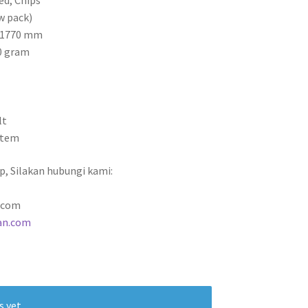
ed, Chips
ow pack)
x 1770 mm
50 gram
lt
ystem
p, Silakan hubungi kami:
.com
an.com
s yet.