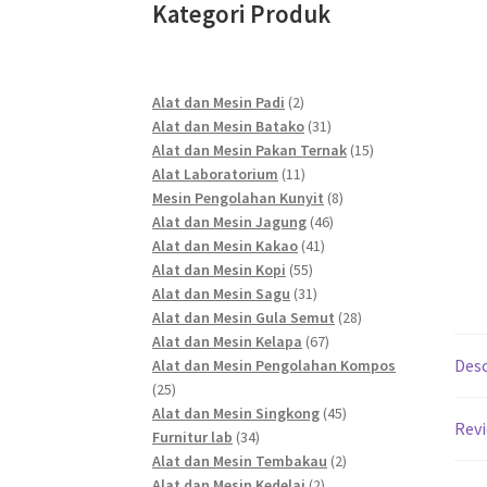
Kategori Produk
2
Alat dan Mesin Padi
2
products
31
Alat dan Mesin Batako
31
products
15
Alat dan Mesin Pakan Ternak
15
11
products
Alat Laboratorium
11
products
8
Mesin Pengolahan Kunyit
8
46
products
Alat dan Mesin Jagung
46
41
products
Alat dan Mesin Kakao
41
55
products
Alat dan Mesin Kopi
55
products
31
Alat dan Mesin Sagu
31
products
28
Alat dan Mesin Gula Semut
28
67
products
Alat dan Mesin Kelapa
67
Desc
products
Alat dan Mesin Pengolahan Kompos
25
25
products
45
Alat dan Mesin Singkong
45
Revi
34
products
Furnitur lab
34
products
2
Alat dan Mesin Tembakau
2
2
products
Alat dan Mesin Kedelai
2