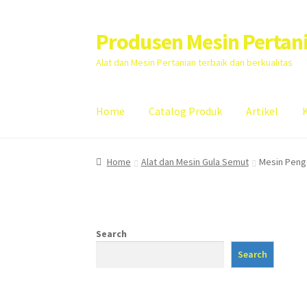
Produsen Mesin Pertan
Skip
Skip
to
to
Alat dan Mesin Pertanian terbaik dan berkualitas
navigation
content
Home
Catalog Produk
Artikel
Home
Artikel
Cart
Checkout
Kontak Kami
My
Home
Alat dan Mesin Gula Semut
Mesin Peng
Search
Search