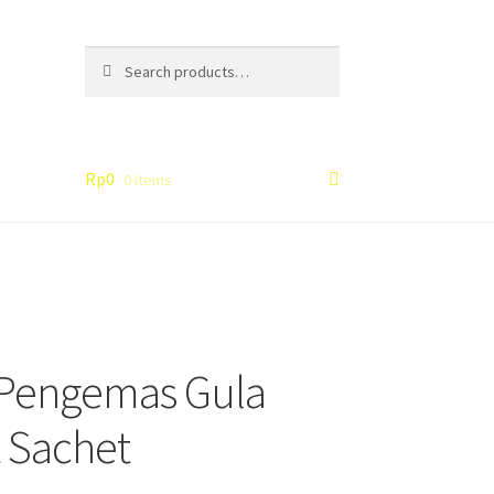
Search
Search
for:
Rp
0
0 items
 Pengemas Gula
 Sachet