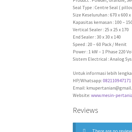
Product : Powder, Granule, Se
Seal Type : Centre Seal ( pill
Size Keseluruhan : 670 x 600 
Kapasitas kemasan : 100 – 1
Vertical Sealer : 25 x 25 x 170
End Sealer : 30 x 30 x 140
Speed : 20 – 60 Pack / Menit
Power : 1 kW – 1 Phase 220 Vo
Sistem Electrical : Analog S
Untuk informasi lebih lengka
HP/Whatsapp:
082110947171
Email: kmupertanian@gmail
Website:
www.mesin-pertani
Reviews
There are no review