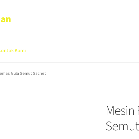
ian
Kontak Kami
 account
Sample Page
emas Gula Semut Sachet
Mesin
Semut