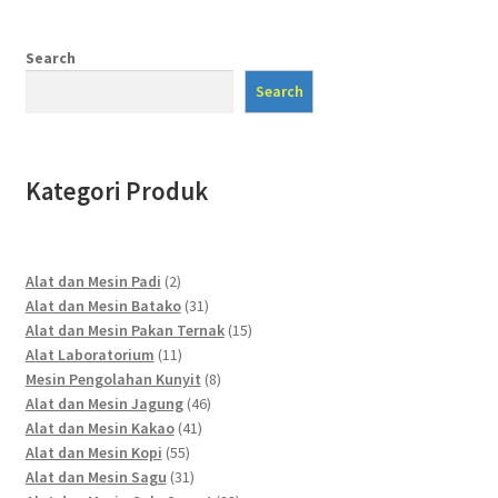
Search
Search
Kategori Produk
2
Alat dan Mesin Padi
2
products
31
Alat dan Mesin Batako
31
products
15
Alat dan Mesin Pakan Ternak
15
11
products
Alat Laboratorium
11
products
8
Mesin Pengolahan Kunyit
8
46
products
Alat dan Mesin Jagung
46
41
products
Alat dan Mesin Kakao
41
55
products
Alat dan Mesin Kopi
55
products
31
Alat dan Mesin Sagu
31