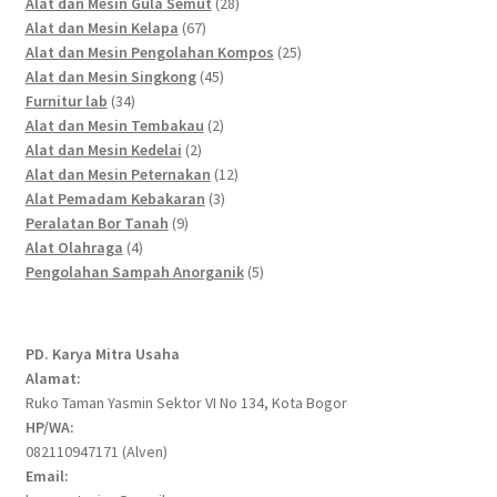
products
28
Alat dan Mesin Gula Semut
28
67
products
Alat dan Mesin Kelapa
67
products
25
Alat dan Mesin Pengolahan Kompos
25
45
products
Alat dan Mesin Singkong
45
34
products
Furnitur lab
34
products
2
Alat dan Mesin Tembakau
2
2
products
Alat dan Mesin Kedelai
2
products
12
Alat dan Mesin Peternakan
12
3
products
Alat Pemadam Kebakaran
3
9
products
Peralatan Bor Tanah
9
4
products
Alat Olahraga
4
products
5
Pengolahan Sampah Anorganik
5
products
PD. Karya Mitra Usaha
Alamat:
Ruko Taman Yasmin Sektor VI No 134, Kota Bogor
HP/WA:
082110947171 (Alven)
Email: