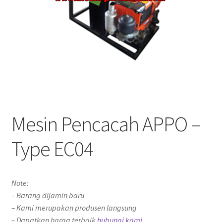
Mesin Pencacah APPO –
Type EC04
Note:
– Barang dijamin baru
– Kami merupakan produsen langsung
– Dapatkan harga terbaik
hubungi kami.