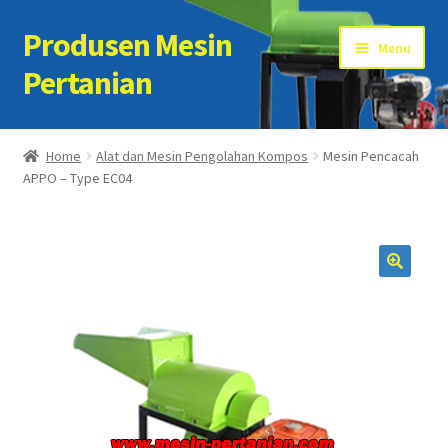
Produsen Mesin
Skip
Skip
Menu
to
to
Pertanian
navigation
content
Home
Home
Alat dan Mesin Pengolahan Kompos
Mesin Pencacah
APPO – Type EC04
Artikel
Cart
Checkout
Kontak Kami
My account
Sample Page