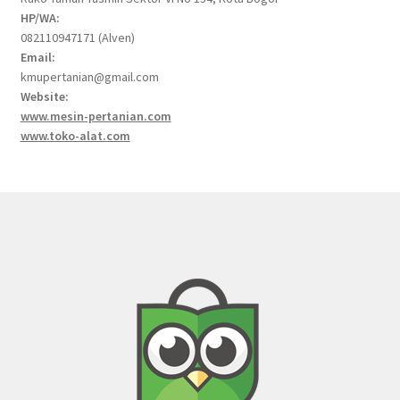
HP/WA:
082110947171 (Alven)
Email:
kmupertanian@gmail.com
Website:
www.mesin-pertanian.com
www.toko-alat.com