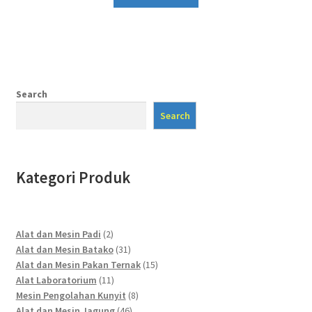
Search
Search
Kategori Produk
2
Alat dan Mesin Padi
2
products
31
Alat dan Mesin Batako
31
products
15
Alat dan Mesin Pakan Ternak
15
11
products
Alat Laboratorium
11
products
8
Mesin Pengolahan Kunyit
8
46
products
Alat dan Mesin Jagung
46