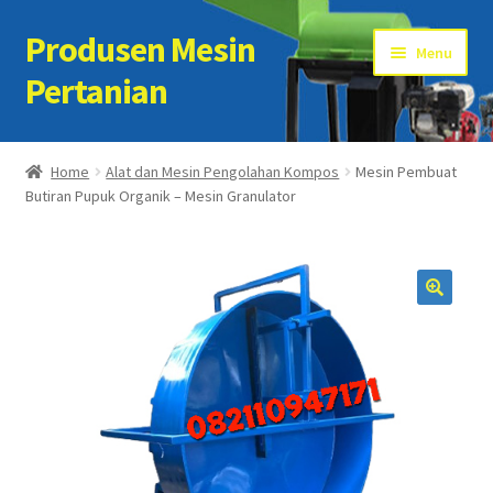
Produsen Mesin
Skip
Skip
Menu
to
to
Pertanian
navigation
content
Home
Home
Alat dan Mesin Pengolahan Kompos
Mesin Pembuat
Butiran Pupuk Organik – Mesin Granulator
Artikel
Cart
Checkout
Kontak Kami
My account
Sample Page