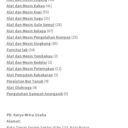
41
products
Alat dan Mesin Kakao
41
55
products
Alat dan Mesin Kopi
55
products
31
Alat dan Mesin Sagu
31
products
28
Alat dan Mesin Gula Semut
28
67
products
Alat dan Mesin Kelapa
67
products
25
Alat dan Mesin Pengolahan Kompos
25
45
products
Alat dan Mesin Singkong
45
34
products
Furnitur lab
34
products
2
Alat dan Mesin Tembakau
2
2
products
Alat dan Mesin Kedelai
2
products
12
Alat dan Mesin Peternakan
12
3
products
Alat Pemadam Kebakaran
3
9
products
Peralatan Bor Tanah
9
4
products
Alat Olahraga
4
products
5
Pengolahan Sampah Anorganik
5
products
PD. Karya Mitra Usaha
Alamat:
Ruko Taman Yasmin Sektor VI No 134, Kota Bogor