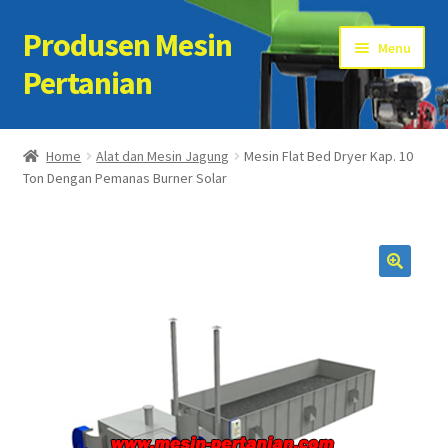
Produsen Mesin
Skip
Skip
Menu
to
to
Pertanian
navigation
content
Home
Home
Alat dan Mesin Jagung
Mesin Flat Bed Dryer Kap. 10
Ton Dengan Pemanas Burner Solar
Artikel
Cart
Checkout
Kontak Kami
My account
Sample Page