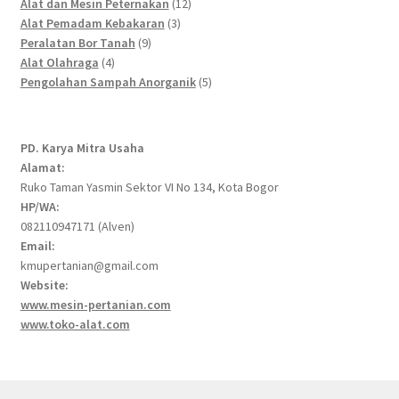
products
12
Alat dan Mesin Peternakan
12
3
products
Alat Pemadam Kebakaran
3
9
products
Peralatan Bor Tanah
9
4
products
Alat Olahraga
4
products
5
Pengolahan Sampah Anorganik
5
products
PD. Karya Mitra Usaha
Alamat:
Ruko Taman Yasmin Sektor VI No 134, Kota Bogor
HP/WA:
082110947171 (Alven)
Email:
kmupertanian@gmail.com
Website:
www.mesin-pertanian.com
www.toko-alat.com