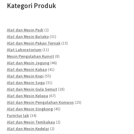
Kategori Produk
2
Alat dan Mesin Padi
2
products
31
Alat dan Mesin Batako
31
products
15
Alat dan Mesin Pakan Ternak
15
11
products
Alat Laboratorium
11
products
8
Mesin Pengolahan Kunyit
8
46
products
Alat dan Mesin Jagung
46
41
products
Alat dan Mesin Kakao
41
55
products
Alat dan Mesin Kopi
55
products
31
Alat dan Mesin Sagu
31
products
28
Alat dan Mesin Gula Semut
28
67
products
Alat dan Mesin Kelapa
67
products
25
Alat dan Mesin Pengolahan Kompos
25
45
products
Alat dan Mesin Singkong
45
34
products
Furnitur lab
34
products
2
Alat dan Mesin Tembakau
2
2
products
Alat dan Mesin Kedelai
2