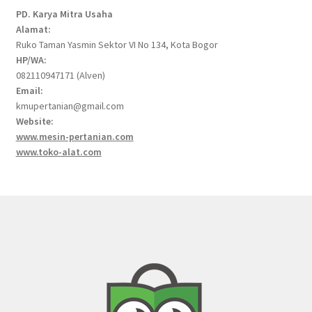
PD. Karya Mitra Usaha
Alamat:
Ruko Taman Yasmin Sektor VI No 134, Kota Bogor
HP/WA:
082110947171 (Alven)
Email:
kmupertanian@gmail.com
Website:
www.mesin-pertanian.com
www.toko-alat.com