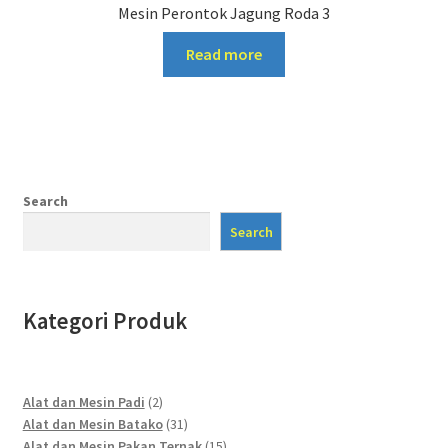
Mesin Perontok Jagung Roda 3
Read more
Search
Search
Kategori Produk
2
Alat dan Mesin Padi
2
products
31
Alat dan Mesin Batako
31
products
15
Alat dan Mesin Pakan Ternak
15