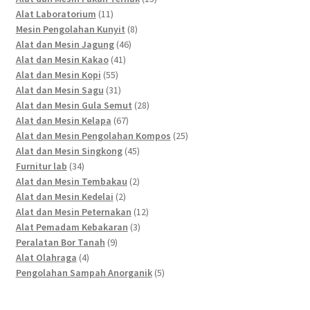
11
products
Alat Laboratorium
11
products
8
Mesin Pengolahan Kunyit
8
46
products
Alat dan Mesin Jagung
46
41
products
Alat dan Mesin Kakao
41
55
products
Alat dan Mesin Kopi
55
products
31
Alat dan Mesin Sagu
31
products
28
Alat dan Mesin Gula Semut
28
67
products
Alat dan Mesin Kelapa
67
products
25
Alat dan Mesin Pengolahan Kompos
25
45
products
Alat dan Mesin Singkong
45
34
products
Furnitur lab
34
products
2
Alat dan Mesin Tembakau
2
2
products
Alat dan Mesin Kedelai
2
products
12
Alat dan Mesin Peternakan
12
3
products
Alat Pemadam Kebakaran
3
9
products
Peralatan Bor Tanah
9
4
products
Alat Olahraga
4
products
5
Pengolahan Sampah Anorganik
5
products