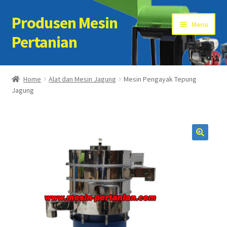
Produsen Mesin
Skip
Skip
Menu
to
to
Pertanian
navigation
content
Home
Home
Alat dan Mesin Jagung
Mesin Pengayak Tepung
Jagung
Artikel
Cart
Checkout
Kontak Kami
My account
Sample Page