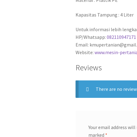
Material : Plastik PE
Kapasitas Tampung : 4 Liter
Untuk informasi lebih lengka
HP/Whatsapp:
082110947171
Email: kmupertanian@gmail
Website:
www.mesin-pertani
Reviews
There are no review
Your email address will
marked
*