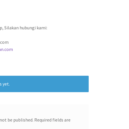
p, Silakan hubungi kami:
.com
an.com
s yet.
 not be published.
Required fields are