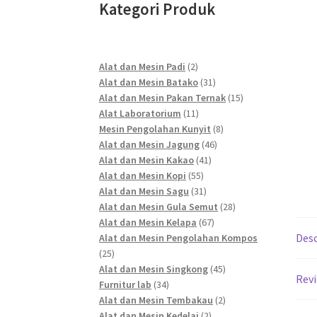
Kategori Produk
2
Alat dan Mesin Padi
2
products
31
Alat dan Mesin Batako
31
products
15
Alat dan Mesin Pakan Ternak
15
11
products
Alat Laboratorium
11
products
8
Mesin Pengolahan Kunyit
8
46
products
Alat dan Mesin Jagung
46
41
products
Alat dan Mesin Kakao
41
55
products
Alat dan Mesin Kopi
55
products
31
Alat dan Mesin Sagu
31
products
28
Alat dan Mesin Gula Semut
28
67
products
Alat dan Mesin Kelapa
67
Desc
products
Alat dan Mesin Pengolahan Kompos
25
25
products
45
Alat dan Mesin Singkong
45
Revi
34
products
Furnitur lab
34
products
2
Alat dan Mesin Tembakau
2
2
products
Alat dan Mesin Kedelai
2