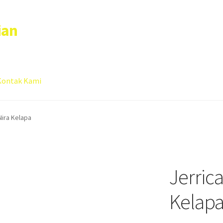
ian
Kontak Kami
 account
Sample Page
Nira Kelapa
Jerric
Kelap