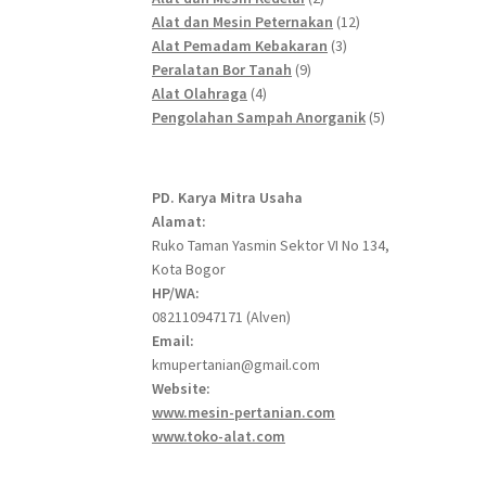
products
12
Alat dan Mesin Peternakan
12
3
products
Alat Pemadam Kebakaran
3
9
products
Peralatan Bor Tanah
9
4
products
Alat Olahraga
4
products
5
Pengolahan Sampah Anorganik
5
products
PD. Karya Mitra Usaha
Alamat:
Ruko Taman Yasmin Sektor VI No 134,
Kota Bogor
HP/WA:
082110947171 (Alven)
Email:
kmupertanian@gmail.com
Website:
www.mesin-pertanian.com
www.toko-alat.com