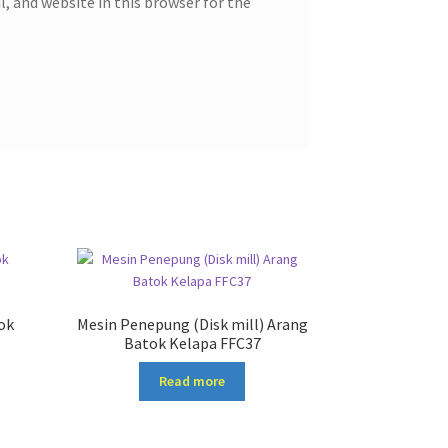
, and website in this browser for the
ok
Mesin Penepung (Disk mill) Arang
Batok Kelapa FFC37
Read more