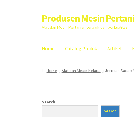
Produsen Mesin Pertan
Skip
Skip
to
to
Alat dan Mesin Pertanian terbaik dan berkualitas
navigation
content
Home
Catalog Produk
Artikel
Home
Artikel
Cart
Checkout
Kontak Kami
My
Home
Alat dan Mesin Kelapa
Jerrican Sadap 
Search
Search