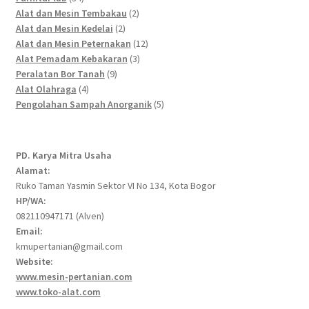
products
2
Alat dan Mesin Tembakau
2
2
products
Alat dan Mesin Kedelai
2
products
12
Alat dan Mesin Peternakan
12
3
products
Alat Pemadam Kebakaran
3
9
products
Peralatan Bor Tanah
9
4
products
Alat Olahraga
4
products
5
Pengolahan Sampah Anorganik
5
products
PD. Karya Mitra Usaha
Alamat:
Ruko Taman Yasmin Sektor VI No 134, Kota Bogor
HP/WA:
082110947171 (Alven)
Email:
kmupertanian@gmail.com
Website:
www.mesin-pertanian.com
www.toko-alat.com