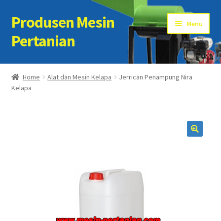
Produsen Mesin
Skip
Skip
Menu
to
to
Pertanian
navigation
content
Home
Home
Alat dan Mesin Kelapa
Jerrican Penampung Nira
Kelapa
Artikel
Cart
Checkout
Kontak Kami
My account
Sample Page