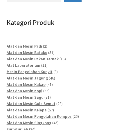
Kategori Produk
2
Alat dan Mesin Padi
2
products
31
Alat dan Mesin Batako
31
products
15
Alat dan Mesin Pakan Ternak
15
11
products
Alat Laboratorium
11
products
8
Mesin Pengolahan Kunyit
8
46
products
Alat dan Mesin Jagung
46
41
products
Alat dan Mesin Kakao
41
55
products
Alat dan Mesin Kopi
55
products
31
Alat dan Mesin Sagu
31
products
28
Alat dan Mesin Gula Semut
28
67
products
Alat dan Mesin Kelapa
67
products
25
Alat dan Mesin Pengolahan Kompos
25
45
products
Alat dan Mesin Singkong
45
34
products
Furnitur lab
34