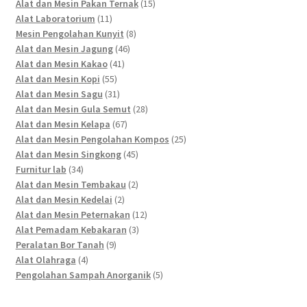
products
15
Alat dan Mesin Pakan Ternak
15
11
products
Alat Laboratorium
11
products
8
Mesin Pengolahan Kunyit
8
46
products
Alat dan Mesin Jagung
46
41
products
Alat dan Mesin Kakao
41
55
products
Alat dan Mesin Kopi
55
products
31
Alat dan Mesin Sagu
31
products
28
Alat dan Mesin Gula Semut
28
67
products
Alat dan Mesin Kelapa
67
products
25
Alat dan Mesin Pengolahan Kompos
25
45
products
Alat dan Mesin Singkong
45
34
products
Furnitur lab
34
products
2
Alat dan Mesin Tembakau
2
2
products
Alat dan Mesin Kedelai
2
products
12
Alat dan Mesin Peternakan
12
3
products
Alat Pemadam Kebakaran
3
9
products
Peralatan Bor Tanah
9
4
products
Alat Olahraga
4
products
5
Pengolahan Sampah Anorganik
5
products