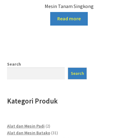
Mesin Tanam Singkong
Read more
Search
Search
Kategori Produk
2
Alat dan Mesin Padi
2
products
31
Alat dan Mesin Batako
31