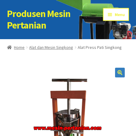
Produsen Mesin
Skip
Skip
Menu
to
to
Pertanian
navigation
content
Home
Home
Alat dan Mesin Singkong
Alat Press Pati Singkong
Artikel
Cart
Checkout
Kontak Kami
My account
Sample Page