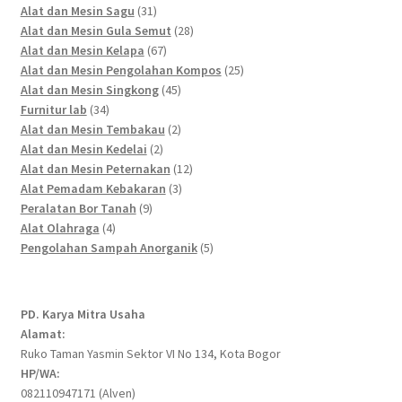
products
31
Alat dan Mesin Sagu
31
products
28
Alat dan Mesin Gula Semut
28
67
products
Alat dan Mesin Kelapa
67
products
25
Alat dan Mesin Pengolahan Kompos
25
45
products
Alat dan Mesin Singkong
45
34
products
Furnitur lab
34
products
2
Alat dan Mesin Tembakau
2
2
products
Alat dan Mesin Kedelai
2
products
12
Alat dan Mesin Peternakan
12
3
products
Alat Pemadam Kebakaran
3
9
products
Peralatan Bor Tanah
9
4
products
Alat Olahraga
4
products
5
Pengolahan Sampah Anorganik
5
products
PD. Karya Mitra Usaha
Alamat:
Ruko Taman Yasmin Sektor VI No 134, Kota Bogor
HP/WA:
082110947171 (Alven)