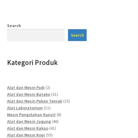
Search
Search
Kategori Produk
2
Alat dan Mesin Padi
2
products
31
Alat dan Mesin Batako
31
products
15
Alat dan Mesin Pakan Ternak
15
11
products
Alat Laboratorium
11
products
8
Mesin Pengolahan Kunyit
8
46
products
Alat dan Mesin Jagung
46
41
products
Alat dan Mesin Kakao
41
55
products
Alat dan Mesin Kopi
55