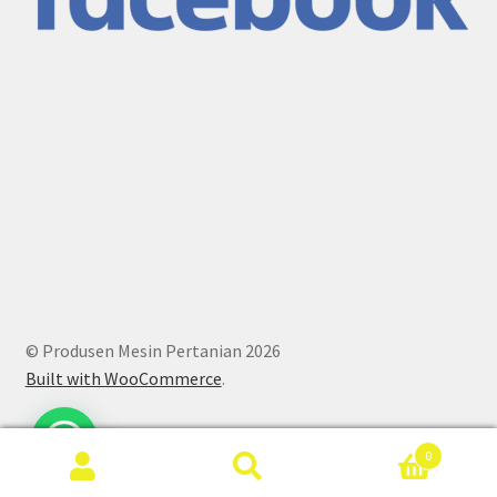
© Produsen Mesin Pertanian 2026
Built with WooCommerce
.
0
Search
Search