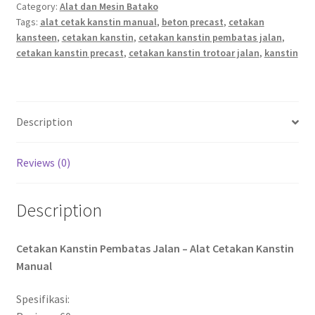
Category:
Alat dan Mesin Batako
Tags:
alat cetak kanstin manual
,
beton precast
,
cetakan
kansteen
,
cetakan kanstin
,
cetakan kanstin pembatas jalan
,
cetakan kanstin precast
,
cetakan kanstin trotoar jalan
,
kanstin
Description
Reviews (0)
Description
Cetakan Kanstin Pembatas Jalan – Alat Cetakan Kanstin
Manual
Spesifikasi: