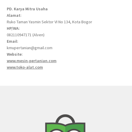
PD. Karya Mitra Usaha
Alamat:
Ruko Taman Yasmin Sektor VI No 134, Kota Bogor
HP/WA:
082110947171 (Alven)
Email:
kmupertanian@gmail.com
Website:
www.mesin-pertanian.com
www.toko-alat.com