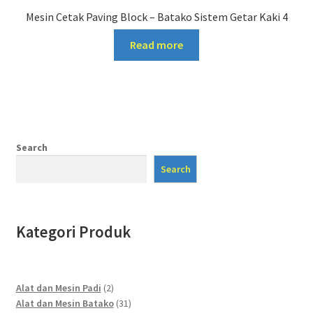
Mesin Cetak Paving Block – Batako Sistem Getar Kaki 4
Read more
Search
Search
Kategori Produk
2
Alat dan Mesin Padi
2
products
31
Alat dan Mesin Batako
31