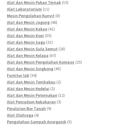
products
15
Alat dan Mesin Pakan Ternak
15
11
products
Alat Laboratorium
11
products
8
Mesin Pengolahan Kunyit
8
46
products
Alat dan Mesin Jagung
46
41
products
Alat dan Mesin Kakao
41
55
products
Alat dan Mesin Kopi
55
products
31
Alat dan Mesin Sagu
31
products
28
Alat dan Mesin Gula Semut
28
67
products
Alat dan Mesin Kelapa
67
products
25
Alat dan Mesin Pengolahan Kompos
25
45
products
Alat dan Mesin Singkong
45
34
products
Furnitur lab
34
products
2
Alat dan Mesin Tembakau
2
2
products
Alat dan Mesin Kedelai
2
products
12
Alat dan Mesin Peternakan
12
3
products
Alat Pemadam Kebakaran
3
9
products
Peralatan Bor Tanah
9
4
products
Alat Olahraga
4
products
5
Pengolahan Sampah Anorganik
5
products