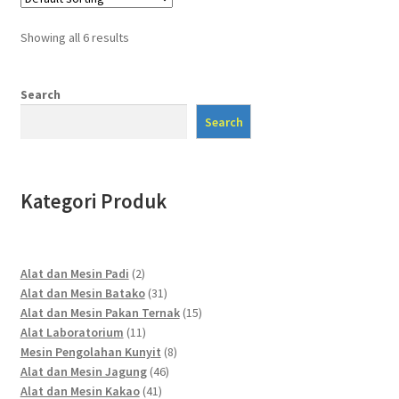
Showing all 6 results
Search
Search
Kategori Produk
2
Alat dan Mesin Padi
2
products
31
Alat dan Mesin Batako
31
products
15
Alat dan Mesin Pakan Ternak
15
11
products
Alat Laboratorium
11
products
8
Mesin Pengolahan Kunyit
8
46
products
Alat dan Mesin Jagung
46
41
products
Alat dan Mesin Kakao
41