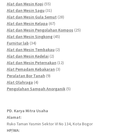
55
products
Alat dan Mesin Kopi
55
products
31
Alat dan Mesin Sagu
31
products
28
Alat dan Mesin Gula Semut
28
67
products
Alat dan Mesin Kelapa
67
products
25
Alat dan Mesin Pengolahan Kompos
25
45
products
Alat dan Mesin Singkong
45
34
products
Furnitur lab
34
products
2
Alat dan Mesin Tembakau
2
2
products
Alat dan Mesin Kedelai
2
products
12
Alat dan Mesin Peternakan
12
3
products
Alat Pemadam Kebakaran
3
9
products
Peralatan Bor Tanah
9
4
products
Alat Olahraga
4
products
5
Pengolahan Sampah Anorganik
5
products
PD. Karya Mitra Usaha
Alamat:
Ruko Taman Yasmin Sektor VI No 134, Kota Bogor
HP/WA: