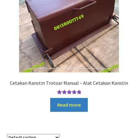
Cetakan Kanstin Trotoar Manual – Alat Cetakan Kanstin
Rated
5.00
Read more
out of 5