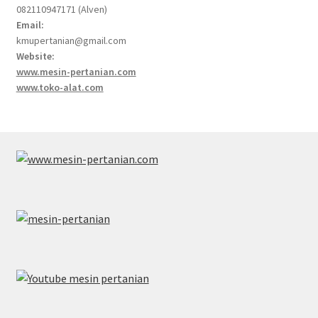
082110947171 (Alven)
Email:
kmupertanian@gmail.com
Website:
www.mesin-pertanian.com
www.toko-alat.com