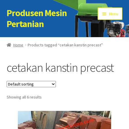
Produsen Mesin
Skip
Skip
Menu
to
to
Pertanian
navigation
content
Home
Home
Products tagged “cetakan kanstin precast”
Artikel
cetakan kanstin precast
Cart
Checkout
Showing all 6 results
Kontak Kami
My account
Sample Page