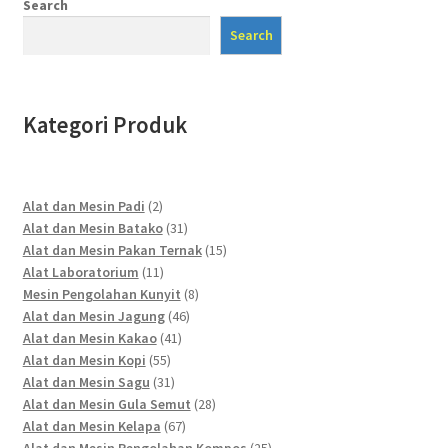
Search
Search
Kategori Produk
2
Alat dan Mesin Padi
2
products
31
Alat dan Mesin Batako
31
products
15
Alat dan Mesin Pakan Ternak
15
11
products
Alat Laboratorium
11
products
8
Mesin Pengolahan Kunyit
8
46
products
Alat dan Mesin Jagung
46
41
products
Alat dan Mesin Kakao
41
55
products
Alat dan Mesin Kopi
55
products
31
Alat dan Mesin Sagu
31
products
28
Alat dan Mesin Gula Semut
28
67
products
Alat dan Mesin Kelapa
67
products
25
Alat dan Mesin Pengolahan Kompos
25