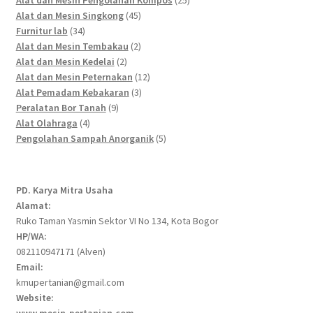
45
products
Alat dan Mesin Singkong
45
34
products
Furnitur lab
34
products
2
Alat dan Mesin Tembakau
2
2
products
Alat dan Mesin Kedelai
2
products
12
Alat dan Mesin Peternakan
12
3
products
Alat Pemadam Kebakaran
3
9
products
Peralatan Bor Tanah
9
4
products
Alat Olahraga
4
products
5
Pengolahan Sampah Anorganik
5
products
PD. Karya Mitra Usaha
Alamat:
Ruko Taman Yasmin Sektor VI No 134, Kota Bogor
HP/WA:
082110947171 (Alven)
Email:
kmupertanian@gmail.com
Website:
www.mesin-pertanian.com