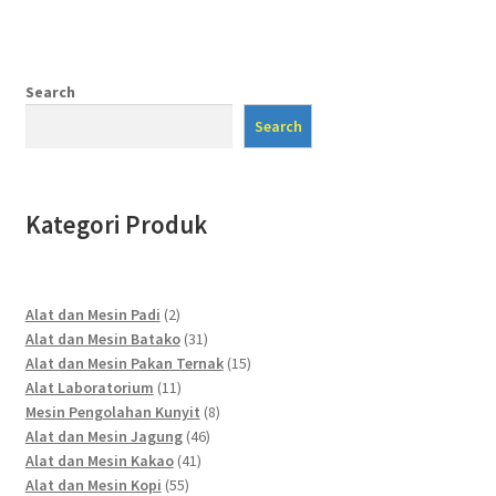
Search
Search
Kategori Produk
2
Alat dan Mesin Padi
2
products
31
Alat dan Mesin Batako
31
products
15
Alat dan Mesin Pakan Ternak
15
11
products
Alat Laboratorium
11
products
8
Mesin Pengolahan Kunyit
8
46
products
Alat dan Mesin Jagung
46
41
products
Alat dan Mesin Kakao
41
55
products
Alat dan Mesin Kopi
55