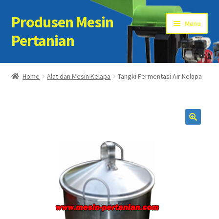
Produsen Mesin
Skip
Skip
Menu
to
to
Pertanian
navigation
content
Home
Home
Alat dan Mesin Kelapa
Tangki Fermentasi Air Kelapa
Artikel
Cart
Checkout
Kontak Kami
My account
Sample Page