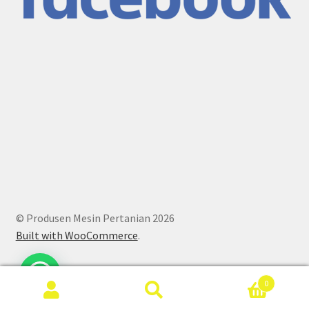
© Produsen Mesin Pertanian 2026
Built with WooCommerce
.
0
Search
Search