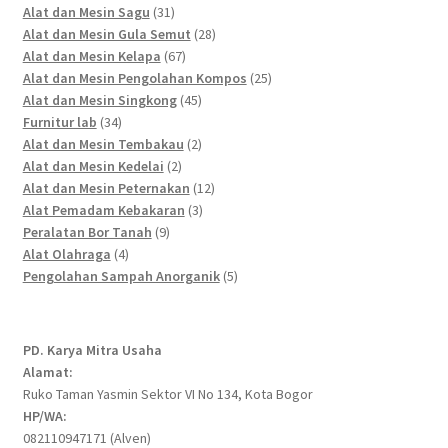
products
31
Alat dan Mesin Sagu
31
products
28
Alat dan Mesin Gula Semut
28
67
products
Alat dan Mesin Kelapa
67
products
25
Alat dan Mesin Pengolahan Kompos
25
45
products
Alat dan Mesin Singkong
45
34
products
Furnitur lab
34
products
2
Alat dan Mesin Tembakau
2
2
products
Alat dan Mesin Kedelai
2
products
12
Alat dan Mesin Peternakan
12
3
products
Alat Pemadam Kebakaran
3
9
products
Peralatan Bor Tanah
9
4
products
Alat Olahraga
4
products
5
Pengolahan Sampah Anorganik
5
products
PD. Karya Mitra Usaha
Alamat:
Ruko Taman Yasmin Sektor VI No 134, Kota Bogor
HP/WA:
082110947171 (Alven)