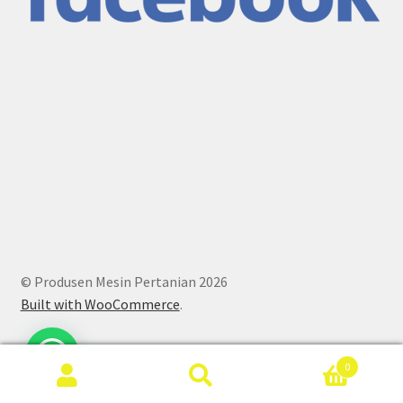
© Produsen Mesin Pertanian 2026
Built with WooCommerce
.
0
Search
Search