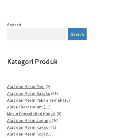
Search
Search
Kategori Produk
2
Alat dan Mesin Padi
2
products
31
Alat dan Mesin Batako
31
products
15
Alat dan Mesin Pakan Ternak
15
11
products
Alat Laboratorium
11
products
8
Mesin Pengolahan Kunyit
8
46
products
Alat dan Mesin Jagung
46
41
products
Alat dan Mesin Kakao
41
55
products
Alat dan Mesin Kopi
55