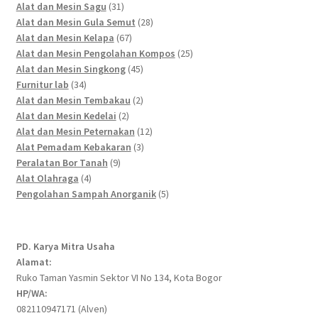
products
31
Alat dan Mesin Sagu
31
products
28
Alat dan Mesin Gula Semut
28
67
products
Alat dan Mesin Kelapa
67
products
25
Alat dan Mesin Pengolahan Kompos
25
45
products
Alat dan Mesin Singkong
45
34
products
Furnitur lab
34
products
2
Alat dan Mesin Tembakau
2
2
products
Alat dan Mesin Kedelai
2
products
12
Alat dan Mesin Peternakan
12
3
products
Alat Pemadam Kebakaran
3
9
products
Peralatan Bor Tanah
9
4
products
Alat Olahraga
4
products
5
Pengolahan Sampah Anorganik
5
products
PD. Karya Mitra Usaha
Alamat:
Ruko Taman Yasmin Sektor VI No 134, Kota Bogor
HP/WA:
082110947171 (Alven)