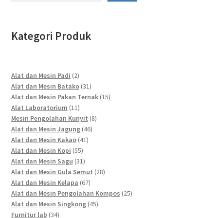
Kategori Produk
2
Alat dan Mesin Padi
2
products
31
Alat dan Mesin Batako
31
products
15
Alat dan Mesin Pakan Ternak
15
11
products
Alat Laboratorium
11
products
8
Mesin Pengolahan Kunyit
8
46
products
Alat dan Mesin Jagung
46
41
products
Alat dan Mesin Kakao
41
55
products
Alat dan Mesin Kopi
55
products
31
Alat dan Mesin Sagu
31
products
28
Alat dan Mesin Gula Semut
28
67
products
Alat dan Mesin Kelapa
67
products
25
Alat dan Mesin Pengolahan Kompos
25
45
products
Alat dan Mesin Singkong
45
34
products
Furnitur lab
34