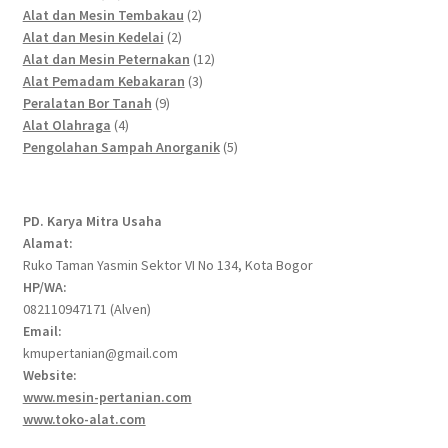
products
2
Alat dan Mesin Tembakau
2
2
products
Alat dan Mesin Kedelai
2
products
12
Alat dan Mesin Peternakan
12
3
products
Alat Pemadam Kebakaran
3
9
products
Peralatan Bor Tanah
9
4
products
Alat Olahraga
4
products
5
Pengolahan Sampah Anorganik
5
products
PD. Karya Mitra Usaha
Alamat:
Ruko Taman Yasmin Sektor VI No 134, Kota Bogor
HP/WA:
082110947171 (Alven)
Email:
kmupertanian@gmail.com
Website:
www.mesin-pertanian.com
www.toko-alat.com