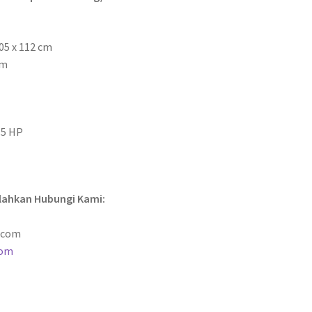
05 x 112 cm
cm
.5 HP
ilahkan Hubungi Kami:
.com
com