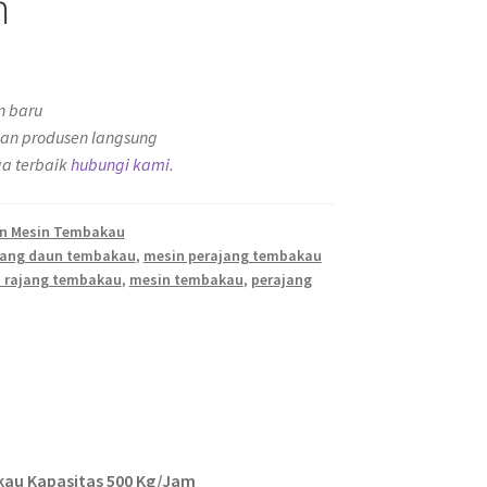
m
n baru
an produsen langsung
a terbaik
hubungi kami.
an Mesin Tembakau
jang daun tembakau
,
mesin perajang tembakau
 rajang tembakau
,
mesin tembakau
,
perajang
kau Kapasitas 500 Kg/Jam