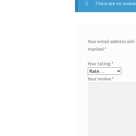
There are no review
Your email address will
marked
*
Your rating
*
Your review
*