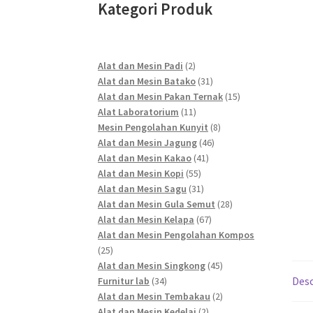
Kategori Produk
2
Alat dan Mesin Padi
2
products
31
Alat dan Mesin Batako
31
products
15
Alat dan Mesin Pakan Ternak
15
11
products
Alat Laboratorium
11
products
8
Mesin Pengolahan Kunyit
8
46
products
Alat dan Mesin Jagung
46
41
products
Alat dan Mesin Kakao
41
55
products
Alat dan Mesin Kopi
55
products
31
Alat dan Mesin Sagu
31
products
28
Alat dan Mesin Gula Semut
28
67
products
Alat dan Mesin Kelapa
67
products
Alat dan Mesin Pengolahan Kompos
25
25
products
45
Alat dan Mesin Singkong
45
34
products
Desc
Furnitur lab
34
products
2
Alat dan Mesin Tembakau
2
2
products
Alat dan Mesin Kedelai
2