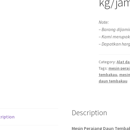
kg/ja
Note:
– Barang dijami
– Kami merupak
– Dapatkan harg
Category:
Alat d
Tags:
mesin pera
tembakau
,
mesin
daun tembakau
Description
ription
Mesin Perajang Daun Temba