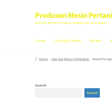
Produsen Mesin Pertan
Skip
Skip
to
to
Alat dan Mesin Pertanian terbaik dan berkualitas
navigation
content
Home
Catalog Produk
Artikel
Home
Artikel
Cart
Checkout
Kontak Kami
My
Home
Alat dan Mesin Tembakau
Mesin Peraj
Search
Search