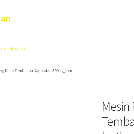
ian
Kontak Kami
 account
Sample Page
ang Daun Tembakau Kapasitas 500 kg/jam
Mesin 
Tembak