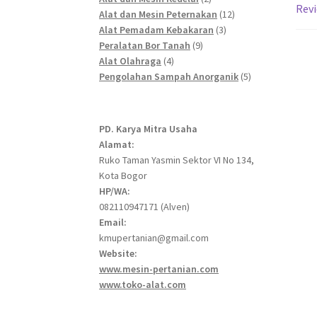
Revi
products
12
Alat dan Mesin Peternakan
12
3
products
Alat Pemadam Kebakaran
3
9
products
Peralatan Bor Tanah
9
4
products
Alat Olahraga
4
products
5
Pengolahan Sampah Anorganik
5
products
PD. Karya Mitra Usaha
Alamat:
Ruko Taman Yasmin Sektor VI No 134,
Kota Bogor
HP/WA:
082110947171 (Alven)
Email:
kmupertanian@gmail.com
Website:
www.mesin-pertanian.com
www.toko-alat.com