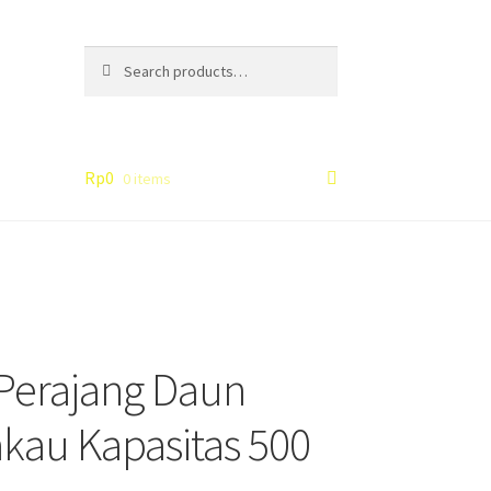
Search
Search
for:
Rp
0
0 items
Perajang Daun
au Kapasitas 500