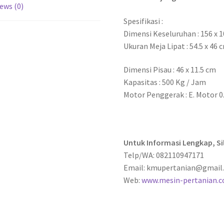
ews (0)
Spesifikasi :
Dimensi Keseluruhan : 156 x 1
Ukuran Meja Lipat : 54.5 x 46 
Dimensi Pisau : 46 x 11.5 cm
Kapasitas : 500 Kg / Jam
Motor Penggerak : E. Motor 0
Untuk Informasi Lengkap, S
Telp/WA: 082110947171
Email: kmupertanian@gmail
Web:
www.mesin-pertanian.