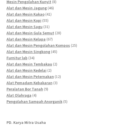
products
8
Mesin Pengolahan Kunyit
8
46
products
Alat dan Mesin Jagung
46
41
products
Alat dan Mesin Kakao
41
55
products
Alat dan Mesin Kopi
55
products
31
Alat dan Mesin Sagu
31
products
28
Alat dan Mesin Gula Semut
28
67
products
Alat dan Mesin Kelapa
67
products
25
Alat dan Mesin Pengolahan Kompos
25
45
products
Alat dan Mesin Singkong
45
34
products
Furnitur lab
34
products
2
Alat dan Mesin Tembakau
2
2
products
Alat dan Mesin Kedelai
2
products
12
Alat dan Mesin Peternakan
12
3
products
Alat Pemadam Kebakaran
3
9
products
Peralatan Bor Tanah
9
4
products
Alat Olahraga
4
products
5
Pengolahan Sampah Anorganik
5
products
PD. Karya Mitra Usaha