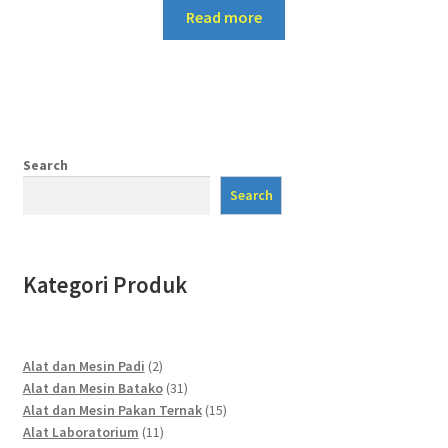
Read more
Search
Search
Kategori Produk
2
Alat dan Mesin Padi
2
products
31
Alat dan Mesin Batako
31
products
15
Alat dan Mesin Pakan Ternak
15
11
products
Alat Laboratorium
11