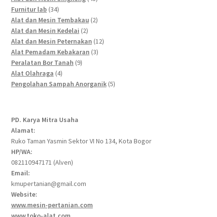
34
products
Furnitur lab
34
products
2
Alat dan Mesin Tembakau
2
2
products
Alat dan Mesin Kedelai
2
products
12
Alat dan Mesin Peternakan
12
3
products
Alat Pemadam Kebakaran
3
9
products
Peralatan Bor Tanah
9
4
products
Alat Olahraga
4
products
5
Pengolahan Sampah Anorganik
5
products
PD. Karya Mitra Usaha
Alamat:
Ruko Taman Yasmin Sektor VI No 134, Kota Bogor
HP/WA:
082110947171 (Alven)
Email:
kmupertanian@gmail.com
Website:
www.mesin-pertanian.com
www.toko-alat.com