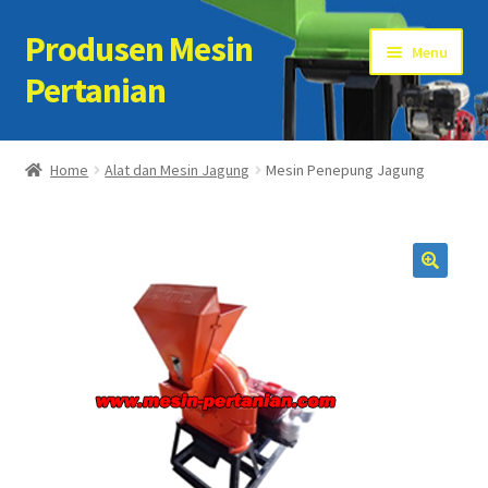
Produsen Mesin
Skip
Skip
Menu
to
to
Pertanian
navigation
content
Home
Home
Alat dan Mesin Jagung
Mesin Penepung Jagung
Artikel
Cart
Checkout
Kontak Kami
My account
Sample Page