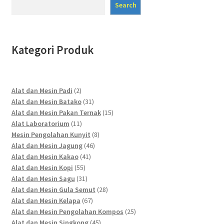
Search
Kategori Produk
2
Alat dan Mesin Padi
2
products
31
Alat dan Mesin Batako
31
products
15
Alat dan Mesin Pakan Ternak
15
11
products
Alat Laboratorium
11
products
8
Mesin Pengolahan Kunyit
8
46
products
Alat dan Mesin Jagung
46
41
products
Alat dan Mesin Kakao
41
55
products
Alat dan Mesin Kopi
55
products
31
Alat dan Mesin Sagu
31
products
28
Alat dan Mesin Gula Semut
28
67
products
Alat dan Mesin Kelapa
67
products
25
Alat dan Mesin Pengolahan Kompos
25
45
products
Alat dan Mesin Singkong
45