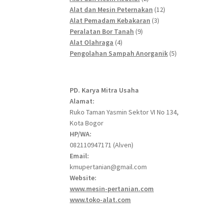
products
12
Alat dan Mesin Peternakan
12
3
products
Alat Pemadam Kebakaran
3
9
products
Peralatan Bor Tanah
9
4
products
Alat Olahraga
4
products
5
Pengolahan Sampah Anorganik
5
products
PD. Karya Mitra Usaha
Alamat:
Ruko Taman Yasmin Sektor VI No 134,
Kota Bogor
HP/WA:
082110947171 (Alven)
Email:
kmupertanian@gmail.com
Website:
www.mesin-pertanian.com
www.toko-alat.com