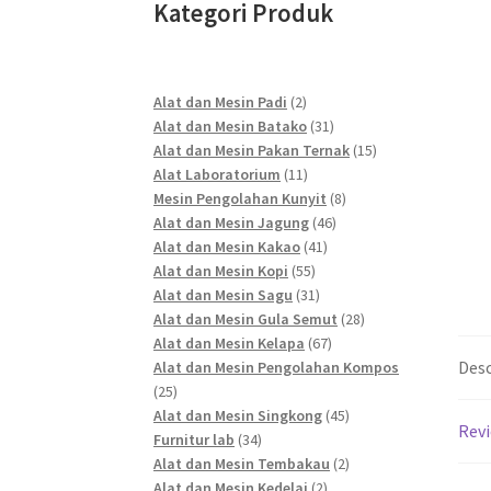
Kategori Produk
2
Alat dan Mesin Padi
2
products
31
Alat dan Mesin Batako
31
products
15
Alat dan Mesin Pakan Ternak
15
11
products
Alat Laboratorium
11
products
8
Mesin Pengolahan Kunyit
8
46
products
Alat dan Mesin Jagung
46
41
products
Alat dan Mesin Kakao
41
55
products
Alat dan Mesin Kopi
55
products
31
Alat dan Mesin Sagu
31
products
28
Alat dan Mesin Gula Semut
28
67
products
Alat dan Mesin Kelapa
67
Desc
products
Alat dan Mesin Pengolahan Kompos
25
25
products
45
Alat dan Mesin Singkong
45
Revi
34
products
Furnitur lab
34
products
2
Alat dan Mesin Tembakau
2
2
products
Alat dan Mesin Kedelai
2