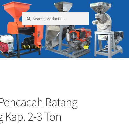
Search
Search
for:
Rp
0
0 items
Pencacah Batang
 Kap. 2-3 Ton