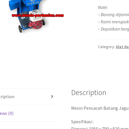
Note:
– Barang dijami
– Kami merupak
– Dapatkan harg
Category:
Alat d
Description
ription
Mesin Pencacah Batang Jagun
ews (0)
Spesifikasi :
Dimensi: 1050 x 790 x 920 mm