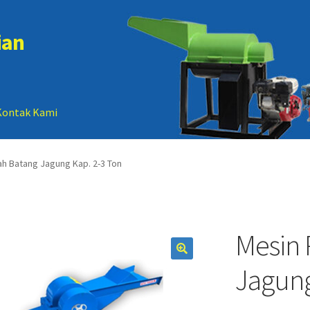
ian
Kontak Kami
 account
Sample Page
h Batang Jagung Kap. 2-3 Ton
Mesin 
Jagung