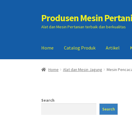
Produsen Mesin Pertan
Skip
Skip
to
to
Alat dan Mesin Pertanian terbaik dan berkualitas
navigation
content
Home
Catalog Produk
Artikel
Home
Artikel
Cart
Checkout
Kontak Kami
My
Home
Alat dan Mesin Jagung
Mesin Pencaca
Search
Search