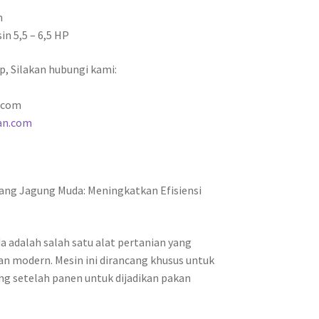
m
n 5,5 – 6,5 HP
p, Silakan hubungi kami:
.com
an.com
ang Jagung Muda: Meningkatkan Efisiensi
 adalah salah satu alat pertanian yang
n modern. Mesin ini dirancang khusus untuk
g setelah panen untuk dijadikan pakan