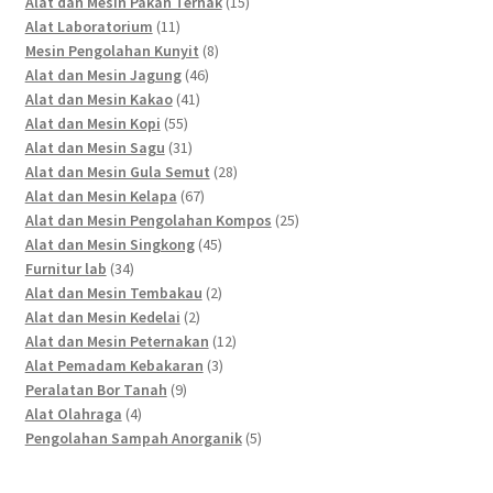
products
15
Alat dan Mesin Pakan Ternak
15
11
products
Alat Laboratorium
11
products
8
Mesin Pengolahan Kunyit
8
46
products
Alat dan Mesin Jagung
46
41
products
Alat dan Mesin Kakao
41
55
products
Alat dan Mesin Kopi
55
products
31
Alat dan Mesin Sagu
31
products
28
Alat dan Mesin Gula Semut
28
67
products
Alat dan Mesin Kelapa
67
products
25
Alat dan Mesin Pengolahan Kompos
25
45
products
Alat dan Mesin Singkong
45
34
products
Furnitur lab
34
products
2
Alat dan Mesin Tembakau
2
2
products
Alat dan Mesin Kedelai
2
products
12
Alat dan Mesin Peternakan
12
3
products
Alat Pemadam Kebakaran
3
9
products
Peralatan Bor Tanah
9
4
products
Alat Olahraga
4
products
5
Pengolahan Sampah Anorganik
5
products