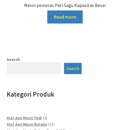
Mesin pemeras Pati Sagu Kapasitas Besar
Read more
Search
Search
Kategori Produk
2
Alat dan Mesin Padi
2
products
31
Alat dan Mesin Batako
31