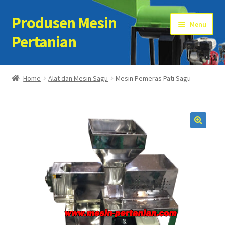
Produsen Mesin
Skip
Skip
Menu
to
to
Pertanian
navigation
content
Home
Home
Alat dan Mesin Sagu
Mesin Pemeras Pati Sagu
Artikel
Cart
Checkout
Kontak Kami
My account
Sample Page