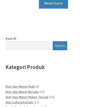
Read more
Search
Search
Kategori Produk
2
Alat dan Mesin Padi
2
products
31
Alat dan Mesin Batako
31
products
15
Alat dan Mesin Pakan Ternak
15
11
products
Alat Laboratorium
11