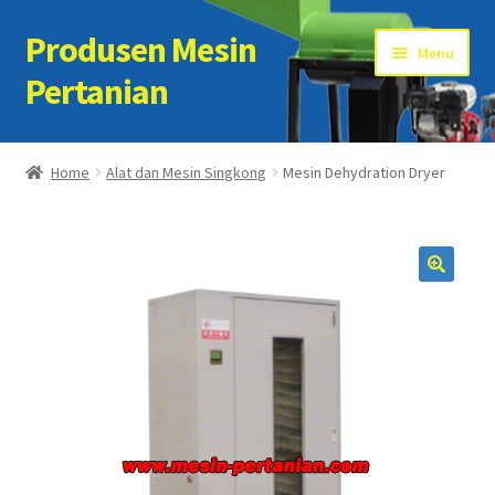
Produsen Mesin
Skip
Skip
Menu
to
to
Pertanian
navigation
content
Home
Home
Alat dan Mesin Singkong
Mesin Dehydration Dryer
Artikel
Cart
Checkout
Kontak Kami
My account
Sample Page