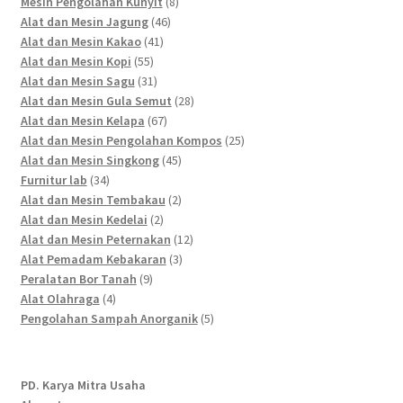
products
8
Mesin Pengolahan Kunyit
8
46
products
Alat dan Mesin Jagung
46
41
products
Alat dan Mesin Kakao
41
55
products
Alat dan Mesin Kopi
55
products
31
Alat dan Mesin Sagu
31
products
28
Alat dan Mesin Gula Semut
28
67
products
Alat dan Mesin Kelapa
67
products
25
Alat dan Mesin Pengolahan Kompos
25
45
products
Alat dan Mesin Singkong
45
34
products
Furnitur lab
34
products
2
Alat dan Mesin Tembakau
2
2
products
Alat dan Mesin Kedelai
2
products
12
Alat dan Mesin Peternakan
12
3
products
Alat Pemadam Kebakaran
3
9
products
Peralatan Bor Tanah
9
4
products
Alat Olahraga
4
products
5
Pengolahan Sampah Anorganik
5
products
PD. Karya Mitra Usaha