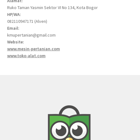
Alamat:
Ruko Taman Yasmin Sektor VI No 134, Kota Bogor
HP/WA:
082110947171 (Alven)
Email:
kmupertanian@gmail.com
Website:
www.mesin-pertanian.com
www.toko-alat.com