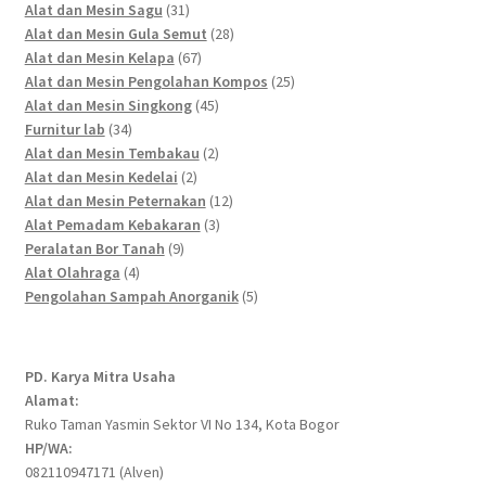
products
31
Alat dan Mesin Sagu
31
products
28
Alat dan Mesin Gula Semut
28
67
products
Alat dan Mesin Kelapa
67
products
25
Alat dan Mesin Pengolahan Kompos
25
45
products
Alat dan Mesin Singkong
45
34
products
Furnitur lab
34
products
2
Alat dan Mesin Tembakau
2
2
products
Alat dan Mesin Kedelai
2
products
12
Alat dan Mesin Peternakan
12
3
products
Alat Pemadam Kebakaran
3
9
products
Peralatan Bor Tanah
9
4
products
Alat Olahraga
4
products
5
Pengolahan Sampah Anorganik
5
products
PD. Karya Mitra Usaha
Alamat:
Ruko Taman Yasmin Sektor VI No 134, Kota Bogor
HP/WA:
082110947171 (Alven)