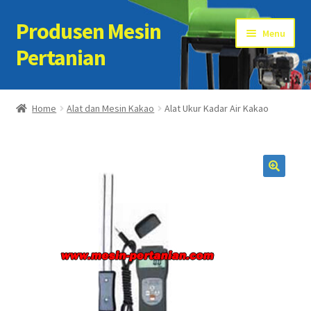
Produsen Mesin
Skip
Skip
Menu
to
to
Pertanian
navigation
content
Home
Home
Alat dan Mesin Kakao
Alat Ukur Kadar Air Kakao
Artikel
Cart
Checkout
Kontak Kami
My account
Sample Page