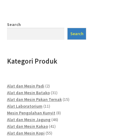
Search
Search
Kategori Produk
2
Alat dan Mesin Padi
2
products
31
Alat dan Mesin Batako
31
products
15
Alat dan Mesin Pakan Ternak
15
11
products
Alat Laboratorium
11
products
8
Mesin Pengolahan Kunyit
8
46
products
Alat dan Mesin Jagung
46
41
products
Alat dan Mesin Kakao
41
55
products
Alat dan Mesin Kopi
55