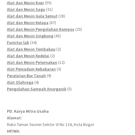
55
products
Alat dan Mesin Kopi
55
products
31
Alat dan Mesin Sagu
31
products
28
Alat dan Mesin Gula Semut
28
67
products
Alat dan Mesin Kelapa
67
products
25
Alat dan Mesin Pengolahan Kompos
25
45
products
Alat dan Mesin Singkong
45
34
products
Furnitur lab
34
products
2
Alat dan Mesin Tembakau
2
2
products
Alat dan Mesin Kedelai
2
products
12
Alat dan Mesin Peternakan
12
3
products
Alat Pemadam Kebakaran
3
9
products
Peralatan Bor Tanah
9
4
products
Alat Olahraga
4
products
5
Pengolahan Sampah Anorganik
5
products
PD. Karya Mitra Usaha
Alamat:
Ruko Taman Yasmin Sektor VI No 134, Kota Bogor
HP/WA: