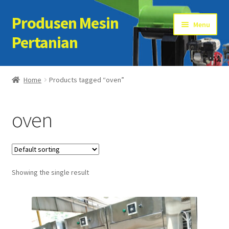
Produsen Mesin
Skip
Skip
Menu
to
to
Pertanian
navigation
content
Home
Home
Products tagged “oven”
Artikel
oven
Cart
Checkout
Showing the single result
Kontak Kami
My account
Sample Page