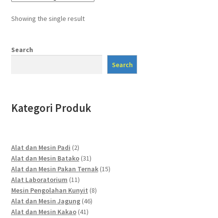
Showing the single result
Search
Search
Kategori Produk
2
Alat dan Mesin Padi
2
products
31
Alat dan Mesin Batako
31
products
15
Alat dan Mesin Pakan Ternak
15
11
products
Alat Laboratorium
11
products
8
Mesin Pengolahan Kunyit
8
46
products
Alat dan Mesin Jagung
46
41
products
Alat dan Mesin Kakao
41