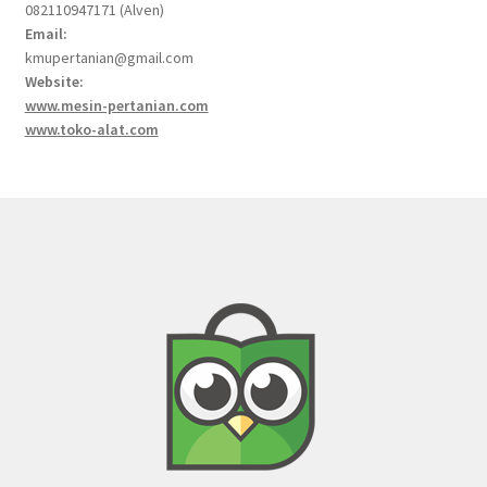
082110947171 (Alven)
Email:
kmupertanian@gmail.com
Website:
www.mesin-pertanian.com
www.toko-alat.com