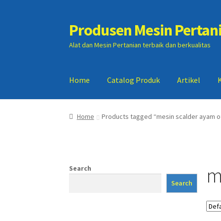
Produsen Mesin Pertan
Skip
Skip
to
to
Alat dan Mesin Pertanian terbaik dan berkualitas
navigation
content
Home
Catalog Produk
Artikel
Home
Artikel
Cart
Checkout
Kontak Kami
My
Home
Products tagged “mesin scalder ayam o
m
Search
Search