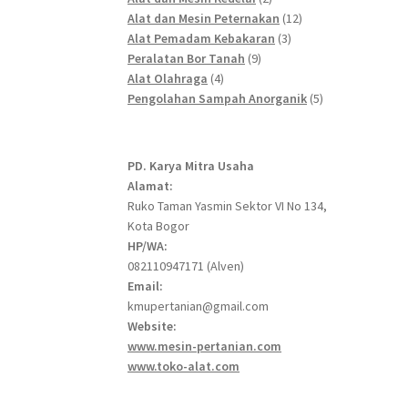
products
12
Alat dan Mesin Peternakan
12
3
products
Alat Pemadam Kebakaran
3
9
products
Peralatan Bor Tanah
9
4
products
Alat Olahraga
4
products
5
Pengolahan Sampah Anorganik
5
products
PD. Karya Mitra Usaha
Alamat:
Ruko Taman Yasmin Sektor VI No 134,
Kota Bogor
HP/WA:
082110947171 (Alven)
Email:
kmupertanian@gmail.com
Website:
www.mesin-pertanian.com
www.toko-alat.com