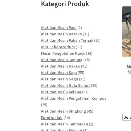
Kategori Produk
2
Alat dan Mesin Padi
2
products
31
Alat dan Mesin Batako
31
products
15
Alat dan Mesin Pakan Ternak
15
11
products
Alat Laboratorium
11
products
8
Mesin Pengolahan Kunyit
8
46
products
Alat dan Mesin Jagung
46
41
products
Alat dan Mesin Kakao
41
Me
M
55
products
Alat dan Mesin Kopi
55
products
31
Alat dan Mesin Sagu
31
products
28
Alat dan Mesin Gula Semut
28
67
products
Alat dan Mesin Kelapa
67
products
Alat dan Mesin Pengolahan Kompos
25
25
products
45
Alat dan Mesin Singkong
45
34
products
Furnitur lab
34
products
2
Alat dan Mesin Tembakau
2
2
products
Alat dan Mesin Kedelai
2