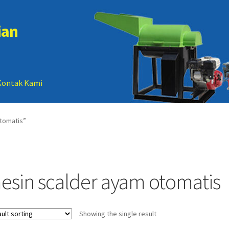
ian
Kontak Kami
 account
Sample Page
tomatis”
esin scalder ayam otomatis
Showing the single result