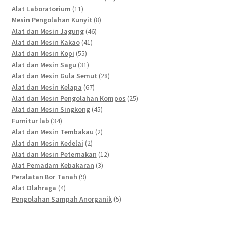
11
products
Alat Laboratorium
11
products
8
Mesin Pengolahan Kunyit
8
46
products
Alat dan Mesin Jagung
46
41
products
Alat dan Mesin Kakao
41
55
products
Alat dan Mesin Kopi
55
products
31
Alat dan Mesin Sagu
31
products
28
Alat dan Mesin Gula Semut
28
67
products
Alat dan Mesin Kelapa
67
products
25
Alat dan Mesin Pengolahan Kompos
25
45
products
Alat dan Mesin Singkong
45
34
products
Furnitur lab
34
products
2
Alat dan Mesin Tembakau
2
2
products
Alat dan Mesin Kedelai
2
products
12
Alat dan Mesin Peternakan
12
3
products
Alat Pemadam Kebakaran
3
9
products
Peralatan Bor Tanah
9
4
products
Alat Olahraga
4
products
5
Pengolahan Sampah Anorganik
5
products