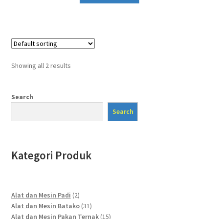
Showing all 2 results
Search
Search
Kategori Produk
2
Alat dan Mesin Padi
2
products
31
Alat dan Mesin Batako
31
products
15
Alat dan Mesin Pakan Ternak
15