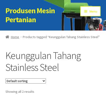
Produsen Mesin
Skip
Skip
Menu
to
to
Pertanian
navigation
content
Home
Home
Products tagged “Keunggulan Tahang Stainless Steel”
Artikel
Keunggulan Tahang
Cart
Stainless Steel
Checkout
Kontak Kami
Showing all 2 results
My account
Sample Page