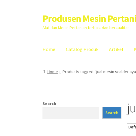
Produsen Mesin Pertan
Skip
Skip
to
to
Alat dan Mesin Pertanian terbaik dan berkualitas
navigation
content
Home
Catalog Produk
Artikel
Home
Artikel
Cart
Checkout
Kontak Kami
My
Home
Products tagged “jual mesin scalder ay
j
Search
Search