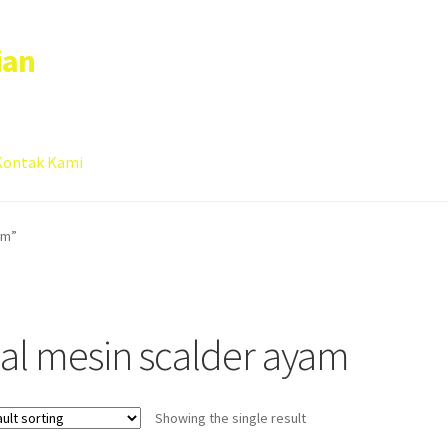
ian
Kontak Kami
 account
Sample Page
am”
ual mesin scalder ayam
Showing the single result