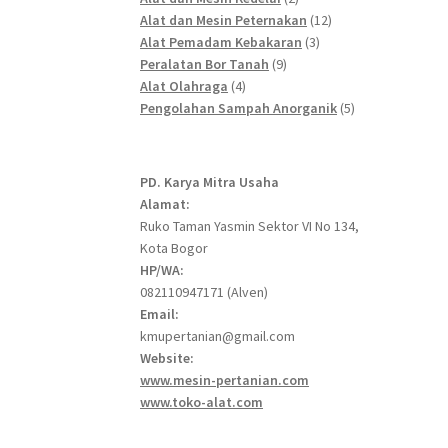
products
12
Alat dan Mesin Peternakan
12
3
products
Alat Pemadam Kebakaran
3
9
products
Peralatan Bor Tanah
9
4
products
Alat Olahraga
4
products
5
Pengolahan Sampah Anorganik
5
products
PD. Karya Mitra Usaha
Alamat:
Ruko Taman Yasmin Sektor VI No 134,
Kota Bogor
HP/WA:
082110947171 (Alven)
Email:
kmupertanian@gmail.com
Website:
www.mesin-pertanian.com
www.toko-alat.com