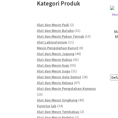
Kategori Produk
2
Alat dan Mesin Padi
2
products
31
Alat dan Mesin Batako
31
Me
products
15
Alat dan Mesin Pakan Ternak
15
M
11
products
Alat Laboratorium
11
products
8
Mesin Pengolahan Kunyit
8
46
products
Alat dan Mesin Jagung
46
41
products
Alat dan Mesin Kakao
41
55
products
Alat dan Mesin Kopi
55
products
31
Alat dan Mesin Sagu
31
products
28
Alat dan Mesin Gula Semut
28
67
products
Alat dan Mesin Kelapa
67
products
Alat dan Mesin Pengolahan Kompos
25
25
products
45
Alat dan Mesin Singkong
45
34
products
Furnitur lab
34
products
2
Alat dan Mesin Tembakau
2
2
products
Alat dan Mesin Kedelai
2