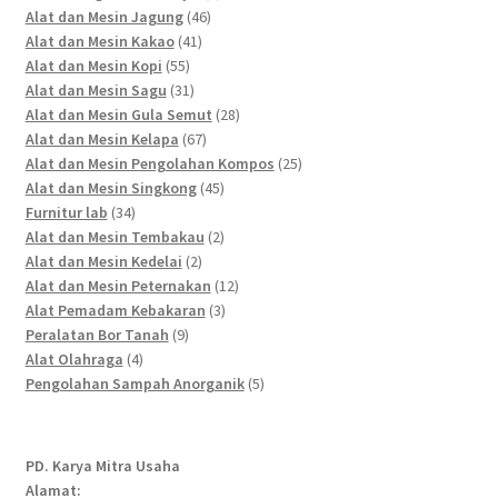
46
products
Alat dan Mesin Jagung
46
41
products
Alat dan Mesin Kakao
41
55
products
Alat dan Mesin Kopi
55
products
31
Alat dan Mesin Sagu
31
products
28
Alat dan Mesin Gula Semut
28
67
products
Alat dan Mesin Kelapa
67
products
25
Alat dan Mesin Pengolahan Kompos
25
45
products
Alat dan Mesin Singkong
45
34
products
Furnitur lab
34
products
2
Alat dan Mesin Tembakau
2
2
products
Alat dan Mesin Kedelai
2
products
12
Alat dan Mesin Peternakan
12
3
products
Alat Pemadam Kebakaran
3
9
products
Peralatan Bor Tanah
9
4
products
Alat Olahraga
4
products
5
Pengolahan Sampah Anorganik
5
products
PD. Karya Mitra Usaha
Alamat: