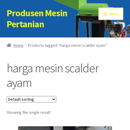
Produsen Mesin
Skip
Skip
Menu
to
to
Pertanian
navigation
content
Home
Home
Products tagged “harga mesin scalder ayam”
Artikel
harga mesin scalder
Cart
ayam
Checkout
Kontak Kami
Showing the single result
My account
Sample Page