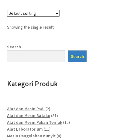
Showing the single result
Search
Search
Kategori Produk
2
Alat dan Mesin Padi
2
products
31
Alat dan Mesin Batako
31
products
15
Alat dan Mesin Pakan Ternak
15
11
products
Alat Laboratorium
11
products
8
Mesin Pengolahan Kunyit
8